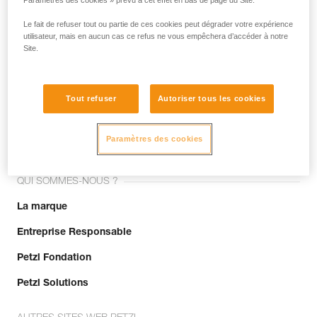
Paramètres des cookies » prévu à cet effet en bas de page du Site.
Le fait de refuser tout ou partie de ces cookies peut dégrader votre expérience
utilisateur, mais en aucun cas ce refus ne vous empêchera d’accéder à notre
Site.
Tout refuser
Autoriser tous les cookies
Rejoignez la communauté !
Paramètres des cookies
QUI SOMMES-NOUS ?
La marque
Entreprise Responsable
Petzl Fondation
Petzl Solutions