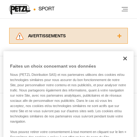
SPORT
AVERTISSEMENTS
Lisez attentivement les notices techniques des
produits utilisés dans ce conseil avant de le
consulter. Vous devez avoir compris les
informations de la notice technique pour
Faites un choix concernant vos données
pouvoir comprendre ce complément
Nous (PETZL Distribution SAS) et nos partenaires utilisons des cookies et/ou
Voir tous les conseils
d’informations.
technologies similaires pour nous assurer du bon fonctionnement de notre
Maîtriser ces techniques nécessite une
Site, pour personnaliser notre contenu et nos publicités, et pour analyser notre
formation et un entraînement spécifique. Validez
trafic. Nous partageons également des informations, quant à votre navigation
sur notre Site, avec nos partenaires analytiques, publicitaires et de réseaux
avec un professionnel votre capacité à refaire
sociaux afin de personnaliser nos publicités. Dans le cas où vous les
la manipulation, seul, en toute sécurité, avant
acceptez, nos cookies et/ou technologies similaires ne sont actifs que sur
Abonnez-vous à la newsletter
de la reproduire en autonomie.
notre Site et ne vous suivront pas sur d’autres sites web. Les cookies et/ou
Nous donnons des exemples de techniques
technologies similaires de nos partenaires vous suivront pendant toute votre
et restez connecté à notre actualité
liées à votre activité. Il peut en exister d’autres
navigation.
que nous ne décrivons pas ici.
Vous pouvez retirer votre consentement à tout moment en cliquant sur le lien «
Email *