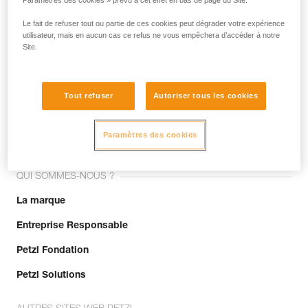
Paramètres des cookies » prévu à cet effet en bas de page du Site.
Le fait de refuser tout ou partie de ces cookies peut dégrader votre expérience
utilisateur, mais en aucun cas ce refus ne vous empêchera d’accéder à notre
Site.
Tout refuser
Autoriser tous les cookies
Rejoignez la communauté !
Paramètres des cookies
QUI SOMMES-NOUS ?
La marque
Entreprise Responsable
Petzl Fondation
Petzl Solutions