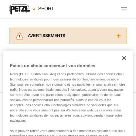
SPORT
AVERTISSEMENTS
Lisez attentivement les notices techniques des
produits utilisés dans ce conseil avant de le
consulter. Vous devez avoir compris les
informations de la notice technique pour
Faites un choix concernant vos données
pouvoir comprendre ce complément
Nous (PETZL Distribution SAS) et nos partenaires utilisons des cookies et/ou
Voir tous les conseils
d’informations.
technologies similaires pour nous assurer du bon fonctionnement de notre
Maîtriser ces techniques nécessite une
Site, pour personnaliser notre contenu et nos publicités, et pour analyser notre
formation et un entraînement spécifique. Validez
trafic. Nous partageons également des informations, quant à votre navigation
sur notre Site, avec nos partenaires analytiques, publicitaires et de réseaux
avec un professionnel votre capacité à refaire
sociaux afin de personnaliser nos publicités. Dans le cas où vous les
la manipulation, seul, en toute sécurité, avant
acceptez, nos cookies et/ou technologies similaires ne sont actifs que sur
Abonnez-vous à la newsletter
de la reproduire en autonomie.
notre Site et ne vous suivront pas sur d’autres sites web. Les cookies et/ou
Nous donnons des exemples de techniques
technologies similaires de nos partenaires vous suivront pendant toute votre
et restez connecté à notre actualité
liées à votre activité. Il peut en exister d’autres
navigation.
que nous ne décrivons pas ici.
Vous pouvez retirer votre consentement à tout moment en cliquant sur le lien «
Email *