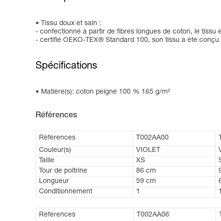
Tissu doux et sain :
- confectionné à partir de fibres longues de coton, le tissu 
- certifié OEKO-TEX® Standard 100, son tissu a été conçu s
Spécifications
Matière(s): coton peigné 100 % 165 g/m²
Références
Références
T002AA00
Couleur(s)
VIOLET
Taille
XS
Tour de poitrine
86 cm
Longueur
59 cm
Conditionnement
1
Références
T002AA06