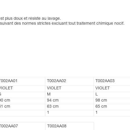
est plus doux et résiste au lavage.
uivant des normes strictes excluant tout traitement chimique nocif.
T002AA01
T002AA02
T002AA03
VIOLET
VIOLET
VIOLET
S
M
L
90 cm
94 cm
98 cm
61 cm
63 cm
65 cm
1
1
1
T002AA07
T002AA08