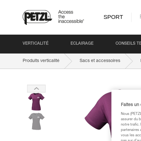
SPORT
VERTICALITÉ
ECLAIRAGE
CONSEILS T
Produits verticalité
Sacs et accessoires
Faites un
Nous (PETZL 
assurer du b
notre trafic
partenaires 
vous les acc
pas sur d’au