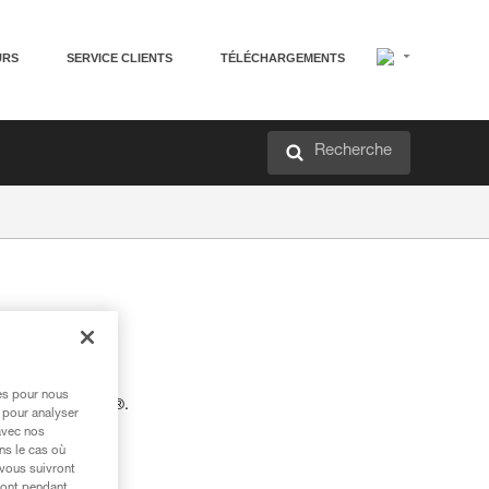
URS
SERVICE CLIENTS
TÉLÉCHARGEMENTS
Recherche
 coton.
res pour nous
ertifié OEKO-TEX®.
 pour analyser
avec nos
ns le cas où
 vous suivront
ront pendant