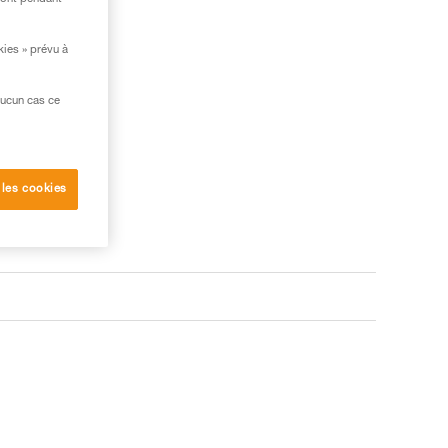
kies » prévu à
aucun cas ce
 les cookies