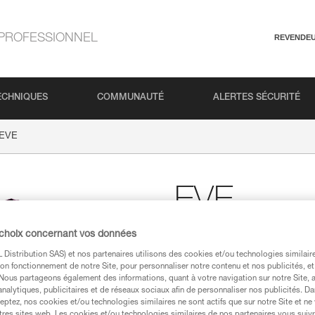
PROFESSIONNEL
REVENDE
ECHNIQUES
COMMUNAUTÉ
ALERTES SÉCURITÉ
EVE
EVE
 choix concernant vos données
T-shirt Petzl femme en
Distribution SAS) et nos partenaires utilisons des cookies et/ou technologies similai
T-shirt Petzl femme en coton c
on fonctionnement de notre Site, pour personnaliser notre contenu et nos publicités, et
. Nous partageons également des informations, quant à votre navigation sur notre Site, 
analytiques, publicitaires et de réseaux sociaux afin de personnaliser nos publicités. Da
Trouvez un revendeur
eptez, nos cookies et/ou technologies similaires ne sont actifs que sur notre Site et ne
tres sites web. Les cookies et/ou technologies similaires de nos partenaires vous suiv