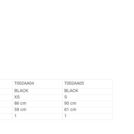
T002AA04
T002AA05
BLACK
BLACK
XS
S
86 cm
90 cm
59 cm
61 cm
1
1