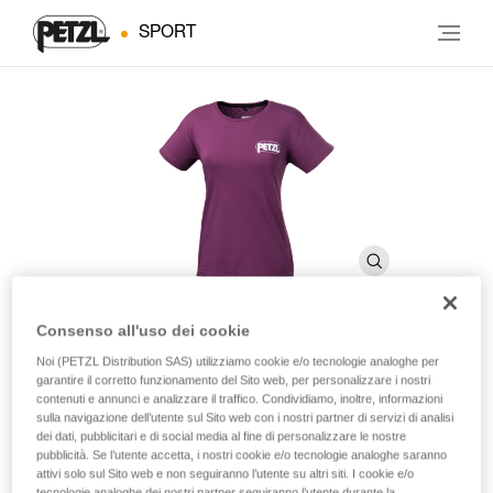
SPORT
Consenso all'uso dei cookie
Noi (PETZL Distribution SAS) utilizziamo cookie e/o tecnologie analoghe per
EVE
garantire il corretto funzionamento del Sito web, per personalizzare i nostri
contenuti e annunci e analizzare il traffico. Condividiamo, inoltre, informazioni
sulla navigazione dell’utente sul Sito web con i nostri partner di servizi di analisi
T-shirt Petzl donna in cotone.
dei dati, pubblicitari e di social media al fine di personalizzare le nostre
pubblicità. Se l’utente accetta, i nostri cookie e/o tecnologie analoghe saranno
attivi solo sul Sito web e non seguiranno l’utente su altri siti. I cookie e/o
T-shirt Petzl donna in cotone certificata OEKO-TEX®.
tecnologie analoghe dei nostri partner seguiranno l’utente durante la