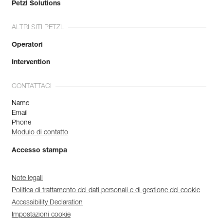
Petzl Solutions
Giro petto : 90 cm
Lunghezza : 61 cm
ALTRI SITI PETZL
Confezione : 1
Codice : T002AA06
Operatori
Colore(i) : BLACK
Taglia : M
Intervention
Giro petto : 94 cm
Lunghezza : 63 cm
CONTATTACI
Confezione : 1
Name
Codice : T002AA07
Email
Colore(i) : BLACK
Phone
Taglia : L
Modulo di contatto
Giro petto : 98 cm
Lunghezza : 65 cm
Accesso stampa
Confezione : 1
Codice : T002AA08
Colore(i) : BLACK
Note legali
Taglia : XL
Politica di trattamento dei dati personali e di gestione dei cookie
Giro petto : 102 cm
Accessibility Declaration
Lunghezza : 67 cm
Confezione : 1
Impostazioni cookie