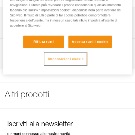
navigazione. L’utente può revocare il proprio consenso in qualsiasi momento
facendo clic sul link “Impostazioni cookie”, disponibile nella parte inferiore del
Descrizione
Sito web. Il rifiuto di tutti o parte di tali cookie potrebbe compromettere
l’esperienza dell’utente, ma in nessun caso tale rifiuto impedirà all’utente di
accedere al Sito web.
Tessuto morbido e traspirante:
Specifiche tecniche
- realizzata con fibre lunghe di cotone, il tessuto è più
morbido e resistente al lavaggio.
Rifiuta tutti
Accetta tutti i cookie
Materiali: Cotone pettinato 100 % 165 g/m²
Informazioni tecniche
- certificata OEKO-TEX® Standard 100, il suo tessuto è
stato progettato secondo norme severe che escludono
Dettagli codice
FAQ
qualsiasi trattamento chimico nocivo.
Impostazioni cookie
Ispezione
FAQ
Codice : T002AA00
Colore(i) : VIOLET
See all technical content
Taglia : XS
Giro petto : 86 cm
Lunghezza : 59 cm
Altri prodotti
Confezione : 1
Codice : T002AA01
Colore(i) : VIOLET
Taglia : S
Giro petto : 90 cm
Iscriviti alla newsletter
Lunghezza : 61 cm
Confezione : 1
e rimani connesso alle nostre novità