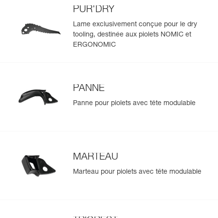
et retaper des pitons,
PUR'DRY
- dépourvu d'accessoires, le piolet s'allège pour la
Lame exclusivement conçue pour le dry
pratique du dry tooling (seulement 500 g),
tooling, destinée aux piolets NOMIC et
- cale d'appui GRIPREST NOMIC surmoulée et réglable
ERGONOMIC
sur trois positions pour s'adapter à toutes les tailles de
mains, y compris avec des gros gants. La partie inférieure
dispose d'une pointe dentée en acier inoxydable
permettant d'améliorer les appuis lorsque le piolet est
utilisé en piolet-canne,
PANNE
- trou de connexion compatible avec la sangle extensible
Panne pour piolets avec tête modulable
anti-perte V-LINK.
MARTEAU
Marteau pour piolets avec tête modulable