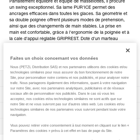
Parfaitement équilibré et équipé de masselottes, il procure
un swing exceptionnel. Sa lame PUR'ICE permet des
ancrages efficaces dans toutes les glaces. Sa géométrie et
sa double poignée offrent plusieurs modes de préhension,
ainsi que des changements de main stables. La prise en
main est confortable, grâce à l'ergonomie de la poignée et à
la cale d'appui réglable GRIPREST. Doté d'un marteau
minimaliste, la tête est protégée et permet de retaper un
piton. Entièrement modulable, le piolet peut être optimisé en
fonction de la course.
Faites un choix concernant vos données
Nous (PETZL Distribution SAS) et nos partenaires utilisons des cookies et/ou
technologies similaires pour nous assurer du bon fonctionnement de notre
Site, pour personnaliser notre contenu et nos publicités, et pour analyser notre
Descriptif
trafic. Nous partageons également des informations, quant à votre navigation
sur notre Site, avec nos partenaires analytiques, publicitaires et de réseaux
Efficacité d’ancrage quel que soit le type de glaces :
sociaux afin de personnaliser nos publicités. Dans le cas où vous les
Spécifications techniques
- géométrie et équilibre parfaits du piolet procurant un
acceptez, nos cookies et/ou technologies similaires ne sont actifs que sur
swing exceptionnel,
notre Site et ne vous suivront pas sur d’autres sites web. Les cookies et/ou
Type de lames: 1
technologies similaires de nos partenaires vous suivront pendant toute votre
Informations techniques
- crochetages facilités, grâce au galbe sous tête,
navigation.
Type de manches: 2
- lame PUR'ICE, affinée en bout (3 mm), offrant une
Notice
excellente pénétration dans toutes les glaces, y compris
Matière(s): aluminium, acier, plastique renforcé de fibres
Vous pouvez retirer votre consentement à tout moment en cliquant sur le lien «
Inspection
Télécharger le pdf technical-notice-
dans les glaces les plus dures. Crantée sur la partie
Paramètres des cookies » prévu à cet effet en bas de page du Site.
de verre
COMM_PIOLETS_TECH-1
supérieure, elle permet un appui stable lorsque le piolet
Procédure de vérification EPI
Télécharger le pdf ICE AXE - ACCESSORY