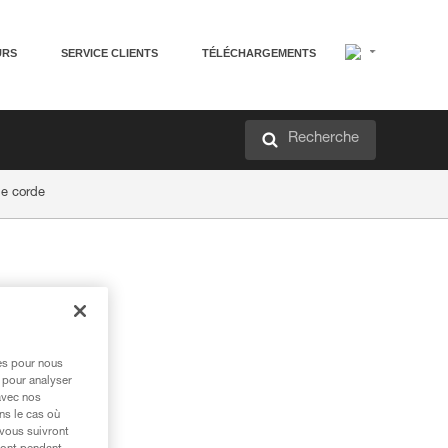
URS
SERVICE CLIENTS
TÉLÉCHARGEMENTS
Recherche
de corde
res pour nous
 pour analyser
avec nos
ns le cas où
 vous suivront