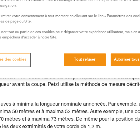
tres sites web. Les cookies et/ou technologies similaires de nos partenaires vous suiv
navigation.
s des produits utilisés dans ce conseil avant de le
formations de la notice technique pour pouvoir
retirer votre consentement à tout moment en cliquant sur le lien « Paramètres des coo
 bas de page du Site.
.
ormation et un entraînement spécifique. Validez avec
efuser tout ou partie de ces cookies peut dégrader votre expérience utilisateur, mais en 
s empêchera d’accéder à notre Site.
 manipulation, seul, en toute sécurité, avant de la
iées à votre activité. Il peut en exister d’autres que
es des cookies
Tout refuser
Autoriser tous
’environ 4 %. Cette variabilité est principalement une conséqu
ongueur avant la coupe. Petzl utilise la méthode de mesure décri
 neuves à minima la longueur nominale annoncée. Par exemple,
inima 50 mètres et à maxima 52 mètres. Autre exemple, une c
70 mètres et à maxima 73 mètres. De même pour la position d
 les deux extrémités de votre corde de 1,2 m.