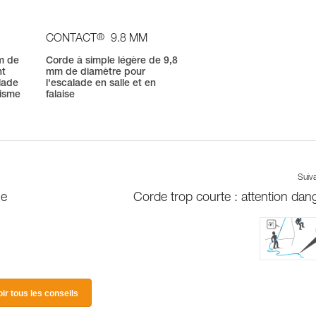
®
CONTACT
9.8 MM
m de
Corde à simple légère de 9,8
nt
mm de diamètre pour
lade
l'escalade en salle et en
nisme
falaise
Suiv
ge
Corde trop courte : attention dang
oir tous les conseils