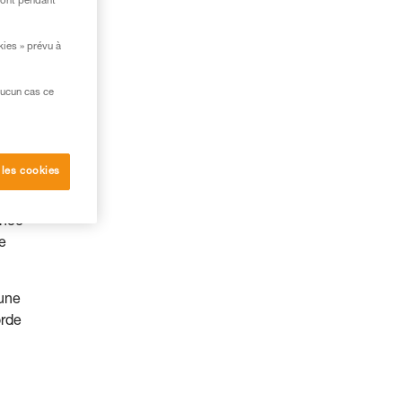
ront pendant
kies » prévu à
aucun cas ce
 les cookies
ence
te
 une
orde
u