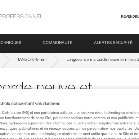
PROFESSIONNEL
REVENDE
ECHNIQUES
COMMUNAUTÉ
ALERTES SÉCURITÉ
TANGO-8-5-mm
Longueur de ma corde neuve et milieu 
orde neuve et
 choix concernant vos données
Distribution SAS) et nos partenaires utilisons des cookies et/ou technologies similai
on fonctionnement de notre Site, pour personnaliser notre contenu et nos publicités, et
. Nous partageons également des informations, quant à votre navigation sur notre Site, 
analytiques, publicitaires et de réseaux sociaux afin de personnaliser nos publicités. Da
eptez, nos cookies et/ou technologies similaires ne sont actifs que sur notre Site et ne