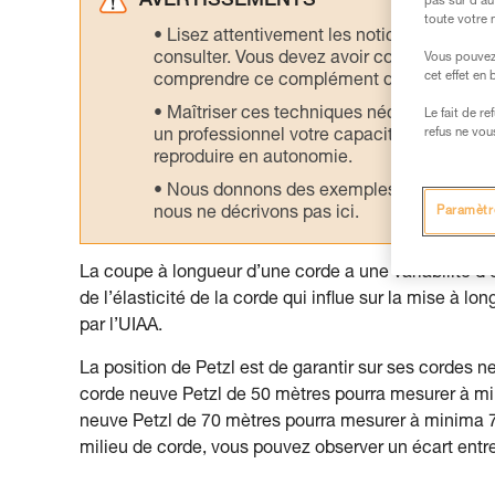
AVERTISSEMENTS
pas sur d’au
toute votre 
Lisez attentivement les notices technique
consulter. Vous devez avoir compris les in
Vous pouvez 
cet effet en
comprendre ce complément d’informations
Maîtriser ces techniques nécessite une f
Le fait de r
refus ne vou
un professionnel votre capacité à refaire la
reproduire en autonomie.
Nous donnons des exemples de techniques l
Paramètr
nous ne décrivons pas ici.
La coupe à longueur d’une corde a une variabilité d
de l’élasticité de la corde qui influe sur la mise à l
par l’UIAA.
La position de Petzl est de garantir sur ses cordes
corde neuve Petzl de 50 mètres pourra mesurer à m
neuve Petzl de 70 mètres pourra mesurer à minima 
milieu de corde, vous pouvez observer un écart entre