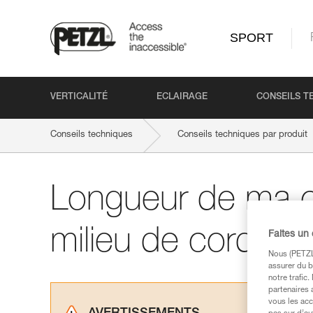
SPORT
VERTICALITÉ
ECLAIRAGE
CONSEILS T
Conseils techniques
Conseils techniques par produit
Longueur de ma c
milieu de corde
Faites un
Nous (PETZL 
assurer du b
notre trafic
partenaires 
vous les acc