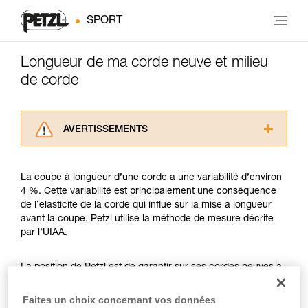
SPORT
Longueur de ma corde neuve et milieu
de corde
AVERTISSEMENTS
Lisez attentivement les notices techniques des
produits utilisés dans ce conseil avant de le
La coupe à longueur d’une corde a une variabilité d’environ
consulter. Vous devez avoir compris les
4 %. Cette variabilité est principalement une conséquence
informations de la notice technique pour
de l’élasticité de la corde qui influe sur la mise à longueur
pouvoir comprendre ce complément
avant la coupe. Petzl utilise la méthode de mesure décrite
d’informations.
par l’UIAA.
Maîtriser ces techniques nécessite une
formation et un entraînement spécifique. Validez
avec un professionnel votre capacité à refaire
La position de Petzl est de garantir sur ses cordes neuves à
la manipulation, seul, en toute sécurité, avant
minima la longueur nominale annoncée. Par exemple, une
de la reproduire en autonomie.
corde neuve Petzl de 50 mètres pourra mesurer à minima 50
Faites un choix concernant vos données
Nous donnons des exemples de techniques