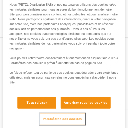
mètres et à maxima 52 mètres. Autre exemple, une corde
Nous (PETZL Distribution SAS) et nos partenaires utilisons des cookies et/ou
liées à votre activité. Il peut en exister d’autres
neuve Petzl de 70 mètres pourra mesurer à minima 70
technologies similaires pour nous assurer du bon fonctionnement de notre
que nous ne décrivons pas ici.
mètres et à maxima 73 mètres. De même pour la position du
Site, pour personnaliser notre contenu et nos publicités, et pour analyser notre
milieu de corde, vous pouvez observer un écart entre les
trafic. Nous partageons également des informations, quant à votre navigation
deux extrémités de votre corde de 1,2 m.
sur notre Site, avec nos partenaires analytiques, publicitaires et de réseaux
sociaux afin de personnaliser nos publicités. Dans le cas où vous les
acceptez, nos cookies et/ou technologies similaires ne sont actifs que sur
notre Site et ne vous suivront pas sur d’autres sites web. Les cookies et/ou
technologies similaires de nos partenaires vous suivront pendant toute votre
navigation.
Vous pouvez retirer votre consentement à tout moment en cliquant sur le lien «
Présent dans l'article
Paramètres des cookies » prévu à cet effet en bas de page du Site.
Le fait de refuser tout ou partie de ces cookies peut dégrader votre expérience
utilisateur, mais en aucun cas ce refus ne vous empêchera d’accéder à notre
VOLTA® GUIDE 9 mm
Site.
Corde multi-type ultra légère de
9 mm de diamètre avec
traitement Guide UIAA Dry pour
Tout refuser
Autoriser tous les cookies
la performance ultime en
escalade ou alpinisme
RUMBA® 8 mm
Paramètres des cookies
Corde à double de 8 mm de