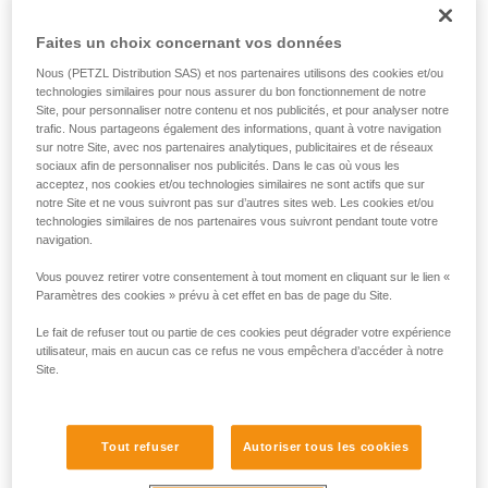
chacune de ces deux sources d’énergie, selon l’usage.
Faites un choix concernant vos données
Nous (PETZL Distribution SAS) et nos partenaires utilisons des cookies et/ou
technologies similaires pour nous assurer du bon fonctionnement de notre
Site, pour personnaliser notre contenu et nos publicités, et pour analyser notre
trafic. Nous partageons également des informations, quant à votre navigation
sur notre Site, avec nos partenaires analytiques, publicitaires et de réseaux
sociaux afin de personnaliser nos publicités. Dans le cas où vous les
acceptez, nos cookies et/ou technologies similaires ne sont actifs que sur
notre Site et ne vous suivront pas sur d’autres sites web. Les cookies et/ou
technologies similaires de nos partenaires vous suivront pendant toute votre
navigation.
Vous pouvez retirer votre consentement à tout moment en cliquant sur le lien «
Paramètres des cookies » prévu à cet effet en bas de page du Site.
Pour savoir si votre lampe frontale est compatible avec la
batterie rechargeable CORE, il existe un moyen simple :
Le fait de refuser tout ou partie de ces cookies peut dégrader votre expérience
1. Ouvrez votre lampe.
utilisateur, mais en aucun cas ce refus ne vous empêchera d’accéder à notre
2. Retirez les piles.
Site.
3. Observez l’intérieur du boîtier.
• Si le boîtier piles est comme sur le dessin ci-dessous, alors
Tout refuser
Autoriser tous les cookies
CORE n’est pas compatible avec votre lampe.