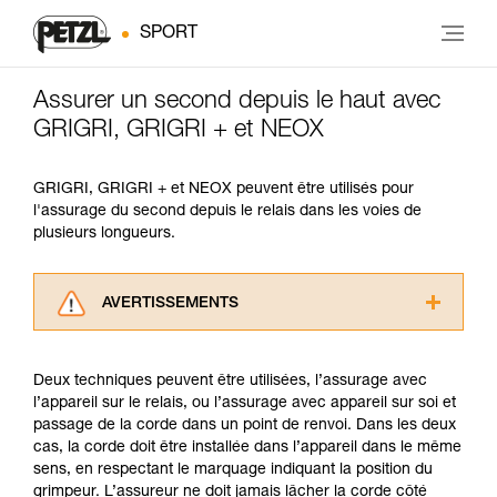
SPORT
Assurer un second depuis le haut avec
GRIGRI, GRIGRI + et NEOX
GRIGRI, GRIGRI + et NEOX peuvent être utilisés pour
l'assurage du second depuis le relais dans les voies de
plusieurs longueurs.
AVERTISSEMENTS
Lisez attentivement les notices techniques des
produits utilisés dans ce conseil avant de le
Deux techniques peuvent être utilisées, l’assurage avec
consulter. Vous devez avoir compris les
l’appareil sur le relais, ou l’assurage avec appareil sur soi et
informations de la notice technique pour
passage de la corde dans un point de renvoi. Dans les deux
pouvoir comprendre ce complément
cas, la corde doit être installée dans l’appareil dans le même
d’informations.
sens, en respectant le marquage indiquant la position du
Maîtriser ces techniques nécessite une
grimpeur. L’assureur ne doit jamais lâcher la corde côté