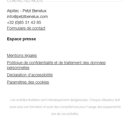
CONTACTEZ-NOUS
Alpitec - Petzl Benelux
info@petzlbenelux.com
+32 (0)85 31 43 85
Formulaire de contact
Espace presse
Mentions légales
Politique de confidentialité et de traitement des données
personnelles
Déclaration d'accessibilité
Paramètres des cookies
Abonnez-vous à la
Les activités illustrées sont intrinsèquement dangereuses. Chaque utilisateur doit
newsletter
avoir suivi une formation et avoir des compétences pour l’usage des équipements
et restez connecté à notre
lors de ces activités.
actualité !