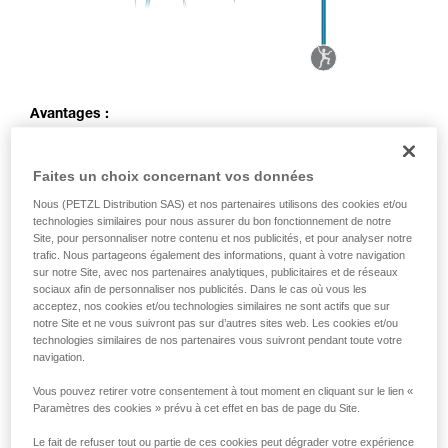
Avantages :
Amortissement de la chute par déplacement du corps de
l’assureur
Faites un choix concernant vos données
Gestuelle d’assurage identique à l’assurage en
Nous (PETZL Distribution SAS) et nos partenaires utilisons des cookies et/ou
moulinette
technologies similaires pour nous assurer du bon fonctionnement de notre
Site, pour personnaliser notre contenu et nos publicités, et pour analyser notre
Inconvénients :
trafic. Nous partageons également des informations, quant à votre navigation
sur notre Site, avec nos partenaires analytiques, publicitaires et de réseaux
Possibilité que l’assureur soit projeté dans le point de
sociaux afin de personnaliser nos publicités. Dans le cas où vous les
renvoi en cas de grosse chute ou de gros écart de poids
acceptez, nos cookies et/ou technologies similaires ne sont actifs que sur
entre assureur et grimpeur
notre Site et ne vous suivront pas sur d’autres sites web. Les cookies et/ou
technologies similaires de nos partenaires vous suivront pendant toute votre
Effort plus important sur l’ancrage par effet poulie
navigation.
Vous pouvez retirer votre consentement à tout moment en cliquant sur le lien «
Paramètres des cookies » prévu à cet effet en bas de page du Site.
Le fait de refuser tout ou partie de ces cookies peut dégrader votre expérience