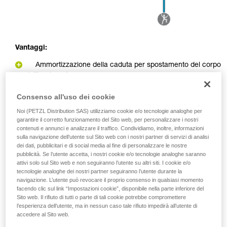
Vantaggi:
Ammortizzazione della caduta per spostamento del corpo
dell’assicuratore
Tecnica d’assicurazione identica all’assicurazione in
moulinette
Consenso all'uso dei cookie
Noi (PETZL Distribution SAS) utilizziamo cookie e/o tecnologie analoghe per
Svantaggi:
garantire il corretto funzionamento del Sito web, per personalizzare i nostri
contenuti e annunci e analizzare il traffico. Condividiamo, inoltre, informazioni
Possibilità che l’assicuratore sia proiettato nel punto di
sulla navigazione dell’utente sul Sito web con i nostri partner di servizi di analisi
rinvio in caso di grande caduta o grande differenza di peso
dei dati, pubblicitari e di social media al fine di personalizzare le nostre
tra assicuratore e arrampicatore
pubblicità. Se l’utente accetta, i nostri cookie e/o tecnologie analoghe saranno
attivi solo sul Sito web e non seguiranno l’utente su altri siti. I cookie e/o
Sollecitazione più elevata sull’ancoraggio per effetto
tecnologie analoghe dei nostri partner seguiranno l’utente durante la
carrucola
navigazione. L’utente può revocare il proprio consenso in qualsiasi momento
facendo clic sul link “Impostazioni cookie”, disponibile nella parte inferiore del
Sito web. Il rifiuto di tutti o parte di tali cookie potrebbe compromettere
l’esperienza dell’utente, ma in nessun caso tale rifiuto impedirà all’utente di
accedere al Sito web.