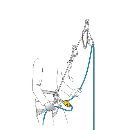
capacità di rifare la manovra, da soli, in piena
sicurezza, prima di riprodurla autonomamente.
Forniamo esempi di tecniche relative alla vostra
attività. Ne possono esistere altre che non
vengono qui descritte.