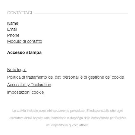
CONTATTACI
Name
Email
Phone
Modulo di contatto
Accesso stampa
Note legali
Politica di trattamento dei dati personali e di gestione dei cookie
Accessibility Declaration
Impostazioni cookie
Le attività indicate sono intrinsecamente pericolose. È indispensabile che ogni
utilizzatore abbia seguito una formazione e disponga delle competenze per l’utilizzo
dei dispositivi in queste attività.