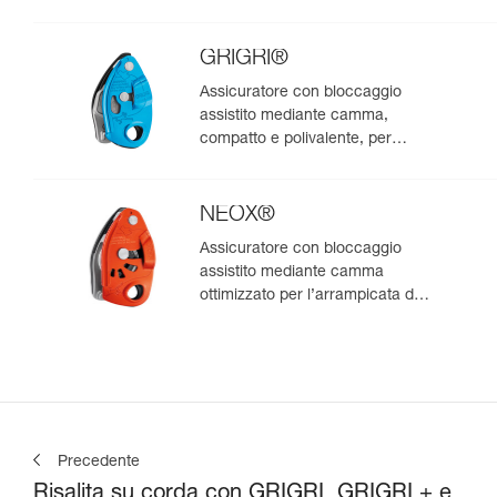
per l’arrampicata in moulinette
GRIGRI®
Assicuratore con bloccaggio
assistito mediante camma,
compatto e polivalente, per
l’arrampicata da primo e in
moulinette
NEOX®
Assicuratore con bloccaggio
assistito mediante camma
ottimizzato per l’arrampicata da
primo
Precedente
Risalita su corda con GRIGRI, GRIGRI + e