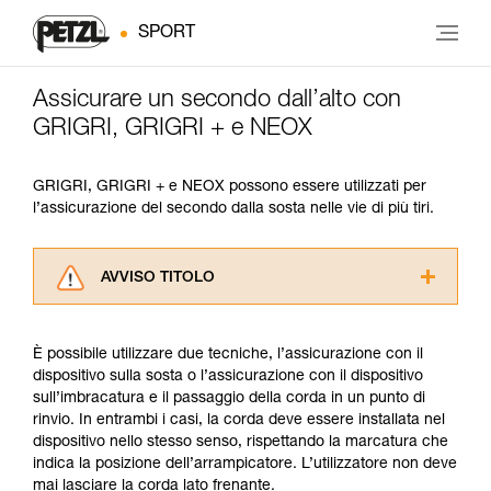
SPORT
Assicurare un secondo dall’alto con
GRIGRI, GRIGRI + e NEOX
GRIGRI, GRIGRI + e NEOX possono essere utilizzati per
l’assicurazione del secondo dalla sosta nelle vie di più tiri.
AVVISO TITOLO
Leggere attentamente le istruzioni tecniche dei
prodotti utilizzati in questo consiglio prima di
È possibile utilizzare due tecniche, l’assicurazione con il
consultarlo. Dovete aver compreso le
dispositivo sulla sosta o l’assicurazione con il dispositivo
informazioni dell’istruzione tecnica per poter
sull’imbracatura e il passaggio della corda in un punto di
capire queste ulteriori informazioni.
rinvio. In entrambi i casi, la corda deve essere installata nel
La padronanza di queste tecniche richiede una
dispositivo nello stesso senso, rispettando la marcatura che
formazione ed un addestramento specifico.
indica la posizione dell’arrampicatore. L’utilizzatore non deve
Verificate con un professionista la vostra
mai lasciare la corda lato frenante.