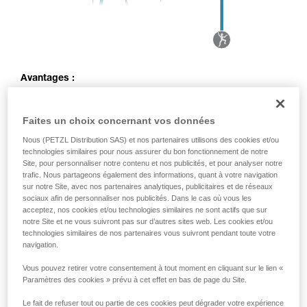
Avantages :
Amortissement de la chute par déplacement du corps de
l’assureur
Faites un choix concernant vos données
Gestuelle d’assurage identique à l’assurage en
Nous (PETZL Distribution SAS) et nos partenaires utilisons des cookies et/ou
moulinette
technologies similaires pour nous assurer du bon fonctionnement de notre
Site, pour personnaliser notre contenu et nos publicités, et pour analyser notre
Inconvénients :
trafic. Nous partageons également des informations, quant à votre navigation
sur notre Site, avec nos partenaires analytiques, publicitaires et de réseaux
Possibilité que l’assureur soit projeté dans le point de
sociaux afin de personnaliser nos publicités. Dans le cas où vous les
renvoi en cas de grosse chute ou de gros écart de poids
acceptez, nos cookies et/ou technologies similaires ne sont actifs que sur
entre assureur et grimpeur
notre Site et ne vous suivront pas sur d’autres sites web. Les cookies et/ou
technologies similaires de nos partenaires vous suivront pendant toute votre
Effort plus important sur l’ancrage par effet poulie
navigation.
Vous pouvez retirer votre consentement à tout moment en cliquant sur le lien «
Paramètres des cookies » prévu à cet effet en bas de page du Site.
Le fait de refuser tout ou partie de ces cookies peut dégrader votre expérience