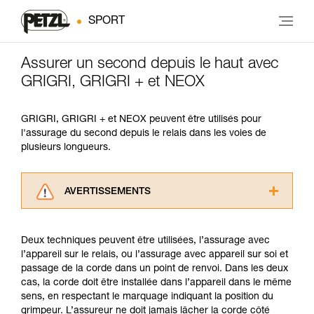
SPORT
Assurer un second depuis le haut avec
GRIGRI, GRIGRI + et NEOX
GRIGRI, GRIGRI + et NEOX peuvent être utilisés pour
l'assurage du second depuis le relais dans les voies de
plusieurs longueurs.
AVERTISSEMENTS
Lisez attentivement les notices techniques des
produits utilisés dans ce conseil avant de le
Deux techniques peuvent être utilisées, l’assurage avec
consulter. Vous devez avoir compris les
l’appareil sur le relais, ou l’assurage avec appareil sur soi et
informations de la notice technique pour
passage de la corde dans un point de renvoi. Dans les deux
pouvoir comprendre ce complément
cas, la corde doit être installée dans l’appareil dans le même
d’informations.
sens, en respectant le marquage indiquant la position du
Maîtriser ces techniques nécessite une
grimpeur. L’assureur ne doit jamais lâcher la corde côté