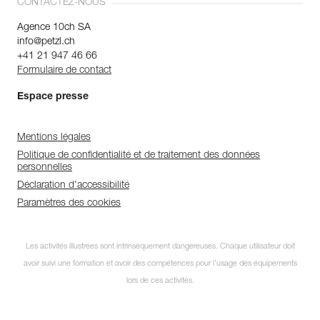
CONTACTEZ-NOUS
Agence 10ch SA
info@petzl.ch
+41 21 947 46 66
Formulaire de contact
Espace presse
Mentions légales
Politique de confidentialité et de traitement des données
personnelles
Déclaration d'accessibilité
Paramètres des cookies
Abonnez-vous à la
Les activités illustrées sont intrinsèquement dangereuses. Chaque utilisateur doit
newsletter
avoir suivi une formation et avoir des compétences pour l’usage des équipements
et restez connecté à notre
lors de ces activités.
actualité !