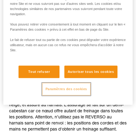
Assurage sur ancrage réalisé dans la
notre Site et ne vous suivront pas sur d’autres sites web. Les cookies et/ou
technologies similaires de nos partenaires vous suivront pendant toute votre
neige
navigation.
Vous pouvez retirer votre consentement à tout moment en cliquant sur le lien «
Si aucun ancrage naturel n'est disponible (becquet, arbre...),
Paramètres des cookies » prévu à cet effet en bas de page du Site.
réalisez un corps-mort sur votre piolet. Une fois longé vous
pouvez lancer la corde avec un mousqueton pour que le
Le fait de refuser tout ou partie de ces cookies peut dégrader votre expérience
premier se connecte facilement.
utilisateur, mais en aucun cas ce refus ne vous empêchera d’accéder à notre
Site.
N'assurez pas directement sur un ancrage dont la
résistance est incertaine.
Tout refuser
Autoriser tous les cookies
L'assureur est longé sur l'ancrage et reste bien en tension
pour limiter la possibilité de chocs (pensez à la CONNECT
Paramètres des cookies
ADJUST pour cet usage). L'assureur est bien calé sur ses
appuis, éventuellement en taillant une plateforme dans la
neige, et assure au harnais. L’assurage se fait sur un demi-
cabestan car ce nœud offre autant de freinage dans toutes
les positions. Attention, n’utilisez pas le REVERSO au
harnais sans point de renvoi : les positions des cordes et des
mains ne permettent pas d'obtenir un freinage suffisant.