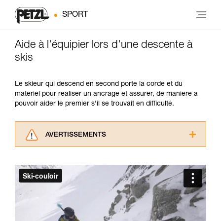
SPORT
Aide à l'équipier lors d'une descente à
skis
Le skieur qui descend en second porte la corde et du
matériel pour réaliser un ancrage et assurer, de manière à
pouvoir aider le premier s’il se trouvait en difficulté.
AVERTISSEMENTS
Lisez attentivement les notices techniques des
produits utilisés dans ce conseil avant de le
consulter. Vous devez avoir compris les
informations de la notice technique pour
pouvoir comprendre ce complément
d’informations.
Maîtriser ces techniques nécessite une