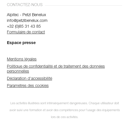
CONTACTEZ-NOUS
Alpitec - Petzl Benelux
info@petzlbenelux.com
+32 (0)85 31 43 85
Formulaire de contact
Espace presse
Mentions légales
Politique de confidentialité et de traitement des données
personnelles
Déclaration d'accessibilité
Paramètres des cookies
Les activités illustrées sont intrinsèquement dangereuses. Chaque utilisateur doit
avoir suivi une formation et avoir des compétences pour l’usage des équipements
lors de ces activités.