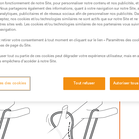
on fonctionnement de notre Site, pour personnaliser notre contenu et nos publicités, et
. Nous partageons également des informations, quant à votre navigation sur notre Site, 
s des produits utilisés dans ce conseil avant de le
analytiques, publicitaires et de réseaux sociaux afin de personnaliser nos publicités. Da
formations de la notice technique pour pouvoir
eptez, nos cookies et/ou technologies similaires ne sont actifs que sur notre Site et ne
.
tres sites web. Les cookies et/ou technologies similaires de nos partenaires vous suiv
navigation.
ormation et un entraînement spécifique. Validez avec
 manipulation, seul, en toute sécurité, avant de la
retirer votre consentement à tout moment en cliquant sur le lien « Paramètres des coo
 bas de page du Site.
iées à votre activité. Il peut en exister d’autres que
efuser tout ou partie de ces cookies peut dégrader votre expérience utilisateur, mais en 
s empêchera d’accéder à notre Site.
ns un seul sens.
es des cookies
Tout refuser
Autoriser tous
 connecter à un ancrage, il n'y aurait alors pas de blocage.