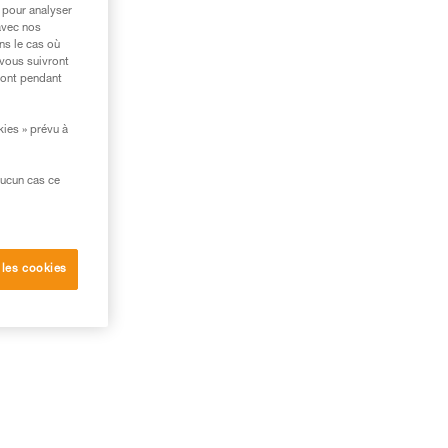
 pour analyser
avec nos
ns le cas où
 vous suivront
ront pendant
kies » prévu à
aucun cas ce
 les cookies