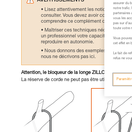
AVERTISSEMENTS
assurer du b
notre trafic
Lisez attentivement les notices technique
partenaires 
consulter. Vous devez avoir compris les in
vous les acc
comprendre ce complément d’informations
pas sur d’au
toute votre 
Maîtriser ces techniques nécessite une f
un professionnel votre capacité à refaire la
Vous pouvez 
reproduire en autonomie.
cet effet en
Nous donnons des exemples de techniques l
Le fait de r
nous ne décrivons pas ici.
refus ne vou
Attention, le bloqueur de la longe ZILLON bloque da
Paramètr
La réserve de corde ne peut pas être utilisée pour se