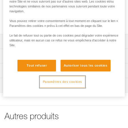
notre Site et ne vous suivront pas sur d’autres sites web. Les cookies et/ou
technologies similaires de nos partenaires vous suivront pendant toute votre
Autocollants transparents pour casques VERTEX et STRATO
navigation.
permettant de personnaliser le casque par un marquage
Vous pouvez retirer votre consentement à tout moment en cliquant sur le lien «
avec un feutre indélébile ou une imprimante laser.
Paramètres des cookies » prévu à cet effet en bas de page du Site.
Le fait de refuser tout ou partie de ces cookies peut dégrader votre expérience
utilisateur, mais en aucun cas ce refus ne vous empêchera d’accéder à notre
Descriptif
Site.
Planche de 36 autocollants transparents pour
Spécifications techniques
personnaliser les casques VERTEX et STRATO.
Tout refuser
Autoriser tous les cookies
Marquage avec feutre indélébile ou imprimante laser.
Spécifications référence(s)
Informations techniques
Compatible avec les casques VERTEX et STRATO.
Référence : A10100
FAQ
Paramètres des cookies
Inspection
Garantie : 3 ans
FAQ
Conditionnement : 1
Voir tous les contenus techniques
Autres produits