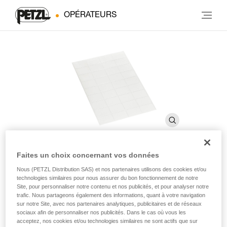
OPÉRATEURS
Faites un choix concernant vos données
Autocollants transparents pour
Nous (PETZL Distribution SAS) et nos partenaires utilisons des cookies et/ou
technologies similaires pour nous assurer du bon fonctionnement de notre
casques VERTEX et STRATO
Site, pour personnaliser notre contenu et nos publicités, et pour analyser notre
trafic. Nous partageons également des informations, quant à votre navigation
sur notre Site, avec nos partenaires analytiques, publicitaires et de réseaux
sociaux afin de personnaliser nos publicités. Dans le cas où vous les
Autocollants transparents pour casques VERTEX et
acceptez, nos cookies et/ou technologies similaires ne sont actifs que sur
STRATO