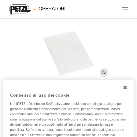
OPERATORI
Consenso all'uso dei cookie
Adesivi trasparenti per caschi
Noi (PETZL Distribution SAS) utilizziamo cookie e/o tecnologie analoghe per
garantire il corretto funzionamento del Sito web, per personalizzare i nostri
VERTEX e STRATO
contenuti e annunci e analizzare il traffico. Condividiamo, inoltre, informazioni
sulla navigazione dell’utente sul Sito web con i nostri partner di servizi di analisi
dei dati, pubblicitari e di social media al fine di personalizzare le nostre
pubblicità. Se l’utente accetta, i nostri cookie e/o tecnologie analoghe saranno
Adesivi trasparenti per caschi VERTEX e STRATO
attivi solo sul Sito web e non seguiranno l’utente su altri siti. I cookie e/o