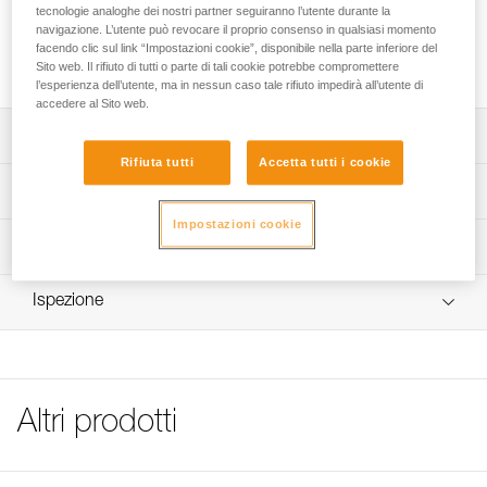
tecnologie analoghe dei nostri partner seguiranno l’utente durante la
Adesivi trasparenti per personalizzare, con pennarello
navigazione. L’utente può revocare il proprio consenso in qualsiasi momento
indelebile o stampante laser, i caschi VERTEX e STRATO
facendo clic sul link “Impostazioni cookie”, disponibile nella parte inferiore del
mediante una marcatura.
Sito web. Il rifiuto di tutti o parte di tali cookie potrebbe compromettere
l’esperienza dell’utente, ma in nessun caso tale rifiuto impedirà all’utente di
accedere al Sito web.
Descrizione
Rifiuta tutti
Accetta tutti i cookie
Foglio di 36 adesivi trasparenti per personalizzare i caschi
Specifiche tecniche
VERTEX e STRATO.
Impostazioni cookie
Marcatura con pennarello indelebile o stampante laser.
Dettagli codice
Informazioni tecniche
Compatibile con i caschi VERTEX e STRATO
Codice : A10100
FAQ
Ispezione
Garanzia : 3 anni
FAQ
Confezione : 1
See all technical content
Altri prodotti