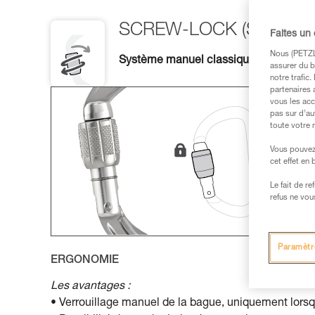
SCREW-LOCK (SL)
Faites un
Nous (PETZL 
Système manuel classique, polyvalent 
assurer du b
notre trafic
partenaires 
vous les acc
pas sur d’au
toute votre 
Vous pouvez 
cet effet en
Le fait de r
refus ne vou
Paramètr
ERGONOMIE
Les avantages :
• Verrouillage manuel de la bague, uniquement lorsque