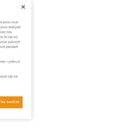
res pour nous
 pour analyser
avec nos
ns le cas où
 vous suivront
ront pendant
kies » prévu à
aucun cas ce
 les cookies