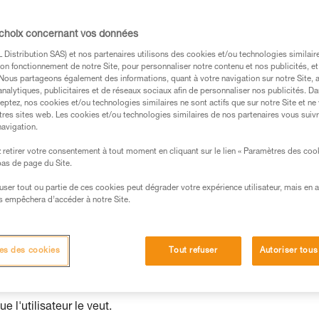
 choix concernant vos données
Distribution SAS) et nos partenaires utilisons des cookies et/ou technologies similai
et passe-partout
on fonctionnement de notre Site, pour personnaliser notre contenu et nos publicités, et
. Nous partageons également des informations, quant à votre navigation sur notre Site, 
analytiques, publicitaires et de réseaux sociaux afin de personnaliser nos publicités. Da
eptez, nos cookies et/ou technologies similaires ne sont actifs que sur notre Site et ne
tres sites web. Les cookies et/ou technologies similaires de nos partenaires vous suiv
navigation.
retirer votre consentement à tout moment en cliquant sur le lien « Paramètres des coo
 bas de page du Site.
efuser tout ou partie de ces cookies peut dégrader votre expérience utilisateur, mais en 
s empêchera d’accéder à notre Site.
es des cookies
Tout refuser
Autoriser tous
 l'utilisateur le veut.