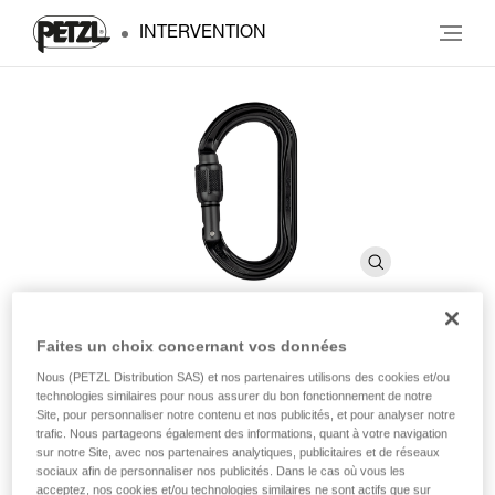
INTERVENTION
Faites un choix concernant vos données
OK
Nous (PETZL Distribution SAS) et nos partenaires utilisons des cookies et/ou
technologies similaires pour nous assurer du bon fonctionnement de notre
Site, pour personnaliser notre contenu et nos publicités, et pour analyser notre
Mousqueton ovale léger
trafic. Nous partageons également des informations, quant à votre navigation
sur notre Site, avec nos partenaires analytiques, publicitaires et de réseaux
sociaux afin de personnaliser nos publicités. Dans le cas où vous les
Le mousqueton léger OK est réalisé en aluminium. Il dispose
acceptez, nos cookies et/ou technologies similaires ne sont actifs que sur