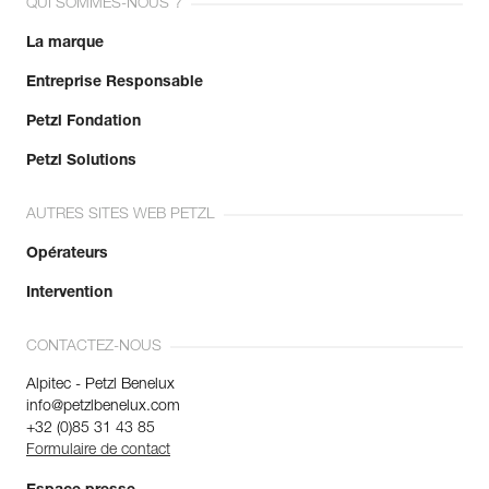
QUI SOMMES-NOUS ?
Voir l'historique d'un produit à partir de sa date de
Résistance grand axe : 25 kN
fabrication.
Résistance petit axe : 8 kN
La marque
Résistance doigt ouvert : 7 kN
Ouverture : 22 mm
Entreprise Responsable
En savoir plus
Garantie : 3 ans
Petzl Fondation
Conditionnement : 1
Petzl Solutions
AUTRES SITES WEB PETZL
Opérateurs
Intervention
CONTACTEZ-NOUS
Alpitec - Petzl Benelux
info@petzlbenelux.com
+32 (0)85 31 43 85
Formulaire de contact