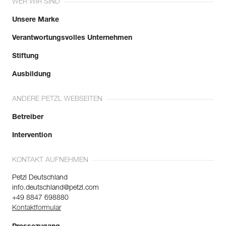
WER WIR SIND
Sehen Sie sich die Geschichte eines Produkts ab dem
Bruchlast längs : 25 kN
Herstellungsdatum an.
Bruchlast quer : 8 kN
Unsere Marke
Bruchlast Schnapper offen : 7 kN
Öffnung : 22 mm
Verantwortungsvolles Unternehmen
Mehr erfahren
Garantie : 3 Jahre
Stiftung
Verpackung : 1
Ausbildung
ANDERE PETZL WEBSEITEN
Betreiber
Intervention
KONTAKT AUFNEHMEN
Petzl Deutschland
info.deutschland@petzl.com
+49 8847 698880
Kontaktformular