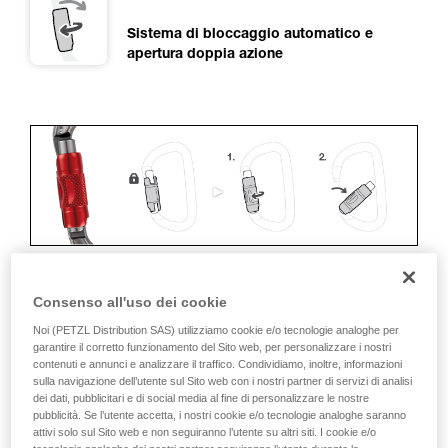
Sistema di bloccaggio automatico e
apertura doppia azione
Consenso all'uso dei cookie
ERGONOMIA
Noi (PETZL Distribution SAS) utilizziamo cookie e/o tecnologie analoghe per
garantire il corretto funzionamento del Sito web, per personalizzare i nostri
I vantaggi:
contenuti e annunci e analizzare il traffico. Condividiamo, inoltre, informazioni
sulla navigazione dell’utente sul Sito web con i nostri partner di servizi di analisi
• Rapidità e facilità di apertura.
dei dati, pubblicitari e di social media al fine di personalizzare le nostre
pubblicità. Se l’utente accetta, i nostri cookie e/o tecnologie analoghe saranno
attivi solo sul Sito web e non seguiranno l’utente su altri siti. I cookie e/o
• Bloccaggio automatico rapido.