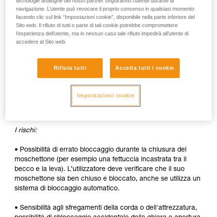
tecnologie analoghe dei nostri partner seguiranno l’utente durante la
navigazione. L’utente può revocare il proprio consenso in qualsiasi momento
Gli svantaggi:
facendo clic sul link “Impostazioni cookie”, disponibile nella parte inferiore del
Sito web. Il rifiuto di tutti o parte di tali cookie potrebbe compromettere
• Sbloccaggio della ghiera da effettuare ad ogni apertura.
l’esperienza dell’utente, ma in nessun caso tale rifiuto impedirà all’utente di
accedere al Sito web.
• Necessità di entrambe le mani per inserire un dispositivo
nel moschettone.
Rifiuta tutti
Accetta tutti i cookie
SICUREZZA
I vantaggi:
Impostazioni cookie
• Bloccaggio automatico rapido.
I rischi:
• Possibilità di errato bloccaggio durante la chiusura del
moschettone (per esempio una fettuccia incastrata tra il
becco e la leva). L’utilizzatore deve verificare che il suo
moschettone sia ben chiuso e bloccato, anche se utilizza un
sistema di bloccaggio automatico.
• Sensibilità agli sfregamenti della corda o dell'attrezzatura,