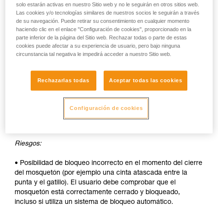
solo estarán activas en nuestro Sitio web y no le seguirán en otros sitios web.
• Bloqueo automático rápido.
Las cookies y/o tecnologías similares de nuestros socios le seguirán a través
de su navegación. Puede retirar su consentimiento en cualquier momento
Desventajas:
haciendo clic en el enlace "Configuración de cookies", proporcionado en la
parte inferior de la página del Sitio web. Rechazar todas o parte de estas
• Desbloqueo del casquillo a efectuar a cada apertura.
cookies puede afectar a su experiencia de usuario, pero bajo ninguna
circunstancia tal negativa le impedirá acceder a nuestro Sitio web.
• Necesidad de las dos manos para insertar un aparato en el
mosquetón.
Rechazarlas todas
Aceptar todas las cookies
SEGURIDAD
Ventajas:
Configuración de cookies
• Bloqueo automático rápido.
Riesgos:
• Posibilidad de bloqueo incorrecto en el momento del cierre
del mosquetón (por ejemplo una cinta atascada entre la
punta y el gatillo). El usuario debe comprobar que el
mosquetón está correctamente cerrado y bloqueado,
incluso si utiliza un sistema de bloqueo automático.