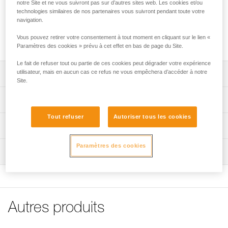
notre Site et ne vous suivront pas sur d’autres sites web. Les cookies et/ou
technologies similaires de nos partenaires vous suivront pendant toute votre
La batterie rechargeable 2350 mAh (3,7 V / 8,69 Wh) pour la
navigation.
lampe frontale SWIFT® RL se recharge via une prise USB-C
Vous pouvez retirer votre consentement à tout moment en cliquant sur le lien «
et dispose d'un témoin lumineux de charge.
Paramètres des cookies » prévu à cet effet en bas de page du Site.
Le fait de refuser tout ou partie de ces cookies peut dégrader votre expérience
utilisateur, mais en aucun cas ce refus ne vous empêchera d’accéder à notre
Descriptif
Site.
Batterie rechargeable Lithium-Ion pour lampe frontale
Spécifications techniques
SWIFT® RL.
Tout refuser
Autoriser tous les cookies
Recharge simple via la prise USB-C.
Poids: 50 g
Informations techniques
Témoin lumineux de charge.
Certification(s): CE, UKCA
Notice
Paramètres des cookies
Type: Batterie rechargeable Lithium-Ion 2350 mAh (3,7 V /
Inspection
Télécharger le pdf technical-notice-SWIFT-RL-
8,69 Wh)
RECHARGEABLE-BATTERY-1
Temps de charge: 5 h
Déclaration de conformité
Télécharger le pdf UE-Declaration-E092DB-SWIFT-RL-
Nombre de cycles de charge/décharge: 300
RECHARGEABLE-BATTERYpdf
Étanchéité: IP54
Autres produits
FAQ
Spécifications référence(s)
FAQ