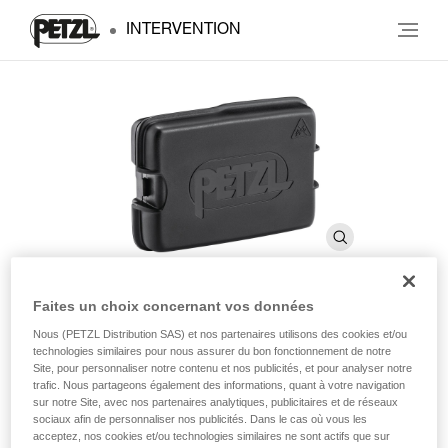
INTERVENTION
Faites un choix concernant vos données
®
Batterie rechargeable SWIFT
Nous (PETZL Distribution SAS) et nos partenaires utilisons des cookies et/ou
technologies similaires pour nous assurer du bon fonctionnement de notre
RL
Site, pour personnaliser notre contenu et nos publicités, et pour analyser notre
trafic. Nous partageons également des informations, quant à votre navigation
sur notre Site, avec nos partenaires analytiques, publicitaires et de réseaux
sociaux afin de personnaliser nos publicités. Dans le cas où vous les
®
Batterie rechargeable pour lampe frontale SWIFT
RL.
acceptez, nos cookies et/ou technologies similaires ne sont actifs que sur
2350 mAh