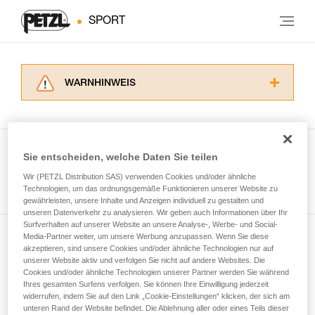
SPORT
WARNHINWEIS
Lesen Sie die Gebrauchsanweisungen der
Produkte, um die es in diesem Tech Tipp geht,
aufmerksam durch, bevor Sie diesen zu Rate
ziehen. Um diese Zusatzinformationen
Sie entscheiden, welche Daten Sie teilen
verstehen zu können, müssen Sie zuerst die in
Wir (PETZL Distribution SAS) verwenden Cookies und/oder ähnliche
Alle Techniken ansehen
der Gebrauchsanweisung enthaltenen
Technologien, um das ordnungsgemäße Funktionieren unserer Website zu
Informationen richtig verstanden haben.
gewährleisten, unsere Inhalte und Anzeigen individuell zu gestalten und
Die Beherrschung dieser Techniken setzt eine
unseren Datenverkehr zu analysieren. Wir geben auch Informationen über Ihr
entsprechende Ausbildung und ein spezielles
Surfverhalten auf unserer Website an unsere Analyse-, Werbe- und Social-
Training voraus. Prüfen Sie zusammen mit
Media-Partner weiter, um unsere Werbung anzupassen. Wenn Sie diese
Newsletter abonnieren
akzeptieren, sind unsere Cookies und/oder ähnliche Technologien nur auf
einem Profi, ob Sie in der Lage sind, den
unserer Website aktiv und verfolgen Sie nicht auf andere Websites. Die
Vorgang alleine sicher zu wiederholen, bevor
Cookies und/oder ähnliche Technologien unserer Partner werden Sie während
und auf dem Laufenden bleiben
Sie ihn eigenständig durchführen.
Ihres gesamten Surfens verfolgen. Sie können Ihre Einwilligung jederzeit
Wir geben Beispiele für die mit Ihrer Aktivität
widerrufen, indem Sie auf den Link „Cookie-Einstellungen“ klicken, der sich am
verbundenen Techniken. Möglicherweise gibt es
unteren Rand der Website befindet. Die Ablehnung aller oder eines Teils dieser
Email *