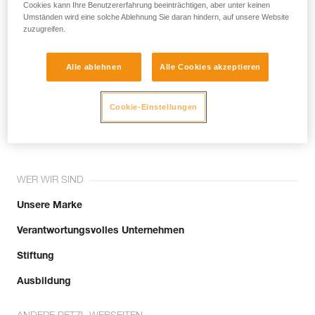
noch andere Techniken, die hier nicht
Cookies kann Ihre Benutzererfahrung beeinträchtigen, aber unter keinen
Umständen wird eine solche Ablehnung Sie daran hindern, auf unsere Website
beschrieben werden.
zuzugreifen.
Alle ablehnen
Alle Cookies akzeptieren
Tritt der Community bei!
Cookie-Einstellungen
WER WIR SIND
Unsere Marke
Verantwortungsvolles Unternehmen
Stiftung
Ausbildung