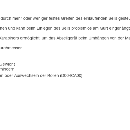
 durch mehr oder weniger festes Greifen des einlaufenden Seils gesteu
ersehen und kann beim Einlegen des Seils problemlos am Gurt eingehän
rabiners ermöglicht, um das Abseilgerät beim Umhängen von der Mate
 Durchmesser
 Gewicht
rhindern
en oder Auswechseln der Rollen (D004CA00)