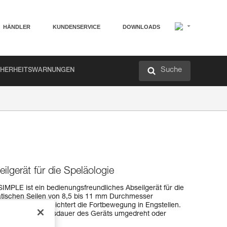
HÄNDLER
KUNDENSERVICE
DOWNLOADS
Suche
CHERHEITSWARNUNGEN
ilgerät für die Speläologie
MPLE ist ein bedienungsfreundliches Abseilgerät für die
tatischen Seilen von 8,5 bis 11 mm Durchmesser
chtes Design erleichtert die Fortbewegung in Engstellen.
ngere Verwendungsdauer des Geräts umgedreht oder