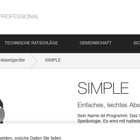
PROFESSIONAL
TECHNISCHE RATSCHLÄGE
GEMEINSCHAFT
SI
Abseilgeräte
SIMPLE
SIMPLE
Einfaches, leichtes Abse
Sein Name ist Programm: Das SI
Speläologie. Es wird mit halbs
verwendet. Sein kompaktes, lei
Die Rollen können für eine lä
ausgewechselt werden.
heiden, welche Daten Sie teilen