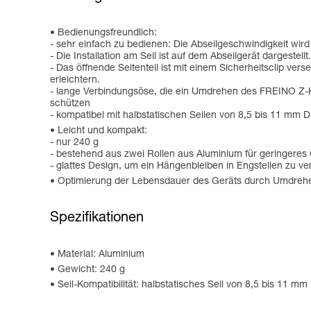
Bedienungsfreundlich:
- sehr einfach zu bedienen: Die Abseilgeschwindigkeit wird
- Die Installation am Seil ist auf dem Abseilgerät dargestellt.
- Das öffnende Seitenteil ist mit einem Sicherheitsclip v
erleichtern.
- lange Verbindungsöse, die ein Umdrehen des FREINO Z-Ka
schützen
- kompatibel mit halbstatischen Seilen von 8,5 bis 11 mm
Leicht und kompakt:
- nur 240 g
- bestehend aus zwei Rollen aus Aluminium für geringeres
- glattes Design, um ein Hängenbleiben in Engstellen zu ve
Optimierung der Lebensdauer des Geräts durch Umdreh
Spezifikationen
Material: Aluminium
Gewicht: 240 g
Seil-Kompatibilität: halbstatisches Seil von 8,5 bis 11 mm