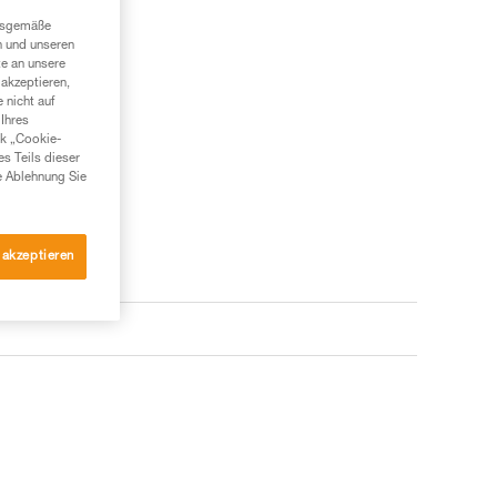
ngsgemäße
n und unseren
te an unsere
akzeptieren,
 nicht auf
Ihres
nk „Cookie-
es Teils dieser
e Ablehnung Sie
 akzeptieren