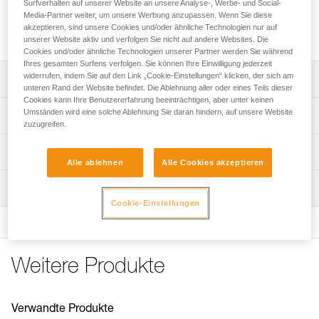
strapazierfähig. Ihre ergonomische Form erleichtert das
Surfverhalten auf unserer Website an unsere Analyse-, Werbe- und Social-
Media-Partner weiter, um unsere Werbung anzupassen. Wenn Sie diese
Handling. Der STRING-Schlingenschutz hält den Karabiner
akzeptieren, sind unsere Cookies und/oder ähnliche Technologien nur auf
in der richtigen Position und schützt die Schlinge vor Abrieb.
unserer Website aktiv und verfolgen Sie nicht auf andere Websites. Die
Cookies und/oder ähnliche Technologien unserer Partner werden Sie während
Ihres gesamten Surfens verfolgen. Sie können Ihre Einwilligung jederzeit
widerrufen, indem Sie auf den Link „Cookie-Einstellungen“ klicken, der sich am
Leistungsverzeichnis
unteren Rand der Website befindet. Die Ablehnung aller oder eines Teils dieser
Cookies kann Ihre Benutzererfahrung beeinträchtigen, aber unter keinen
Ausgezeichnetes Verhältnis
Umständen wird eine solche Ablehnung Sie daran hindern, auf unsere Website
Technische Spezifikationen
Gewichtseinsparung/Bruchlast dank HDPE Konstruktion.
zuzugreifen.
Flexible Schlinge, die zusammengefaltet werden kann, um
Material: HDPE, Kautschuk
Technische Informationen
das Packmaß zu reduzieren.
Alle ablehnen
Alle Cookies akzeptieren
Zertifizierung(en): CE EN 566, UIAA, UKCA
Gebrauchsanleitung
Die ergonomische Form gewährleistet ein gutes Handling.
Wartung
Zugrundeliegende Spezifikationen
Das PDF herunterladen technical-notice-climbing-
Das untere Ende ist mit einem STRING-Element versehen,
Cookie-Einstellungen
carabiner-sling-1
das den Karabiner in der richtigen Position hält und das
Referenz : C042AA00
Konformitätserklärung
Gurtband vor Abrieb schützt.
Länge des Gurtbands : 10 cm
Das PDF herunterladen UE-Declaration-C042AA00-
Bruchlast : 22 kN
Verfügbar in zwei Längen: 10 und 17 cm.
C042AA01-FINESSE
Gewicht : 10 g
Weitere Produkte
Garantie : 3 Jahre
Pflegeempfehlungen für Ihre Ausrüstung
Verpackung : 1
Das PDF herunterladen Maintenance tips
Referenz : C042AA01
Häufige Fragen
Verwandte Produkte