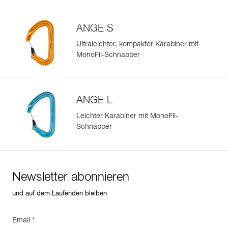
Länge des Gurtbands : 17 cm
Häufige Fragen
Bruchlast : 22 kN
Gewicht : 13 g
See all technical content
ANGE S
Garantie : 3 Jahre
Verpackung : 1
Ultraleichter, kompakter Karabiner mit
MonoFil-Schnapper
ANGE L
Leichter Karabiner mit MonoFil-
Schnapper
Newsletter abonnieren
und auf dem Laufenden bleiben
Email *