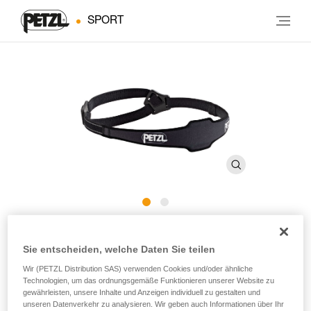
SPORT
®
Kopfband SWIFT
RL
Sie entscheiden, welche Daten Sie teilen
CLASSIC E095BD
Wir (PETZL Distribution SAS) verwenden Cookies und/oder ähnliche
Technologien, um das ordnungsgemäße Funktionieren unserer Website zu
gewährleisten, unsere Inhalte und Anzeigen individuell zu gestalten und
Ersatzkopfband für die Stirnlampen SWIFT RL CLASSIC
unseren Datenverkehr zu analysieren. Wir geben auch Informationen über Ihr
und SWIFT RL