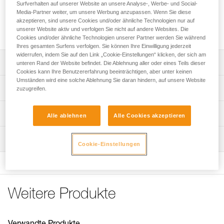
Surfverhalten auf unserer Website an unsere Analyse-, Werbe- und Social-
Media-Partner weiter, um unsere Werbung anzupassen. Wenn Sie diese
Ersatzkopfband für die Stirnlampen SWIFT RL CLASSIC und
akzeptieren, sind unsere Cookies und/oder ähnliche Technologien nur auf
unserer Website aktiv und verfolgen Sie nicht auf andere Websites. Die
SWIFT RL.
Cookies und/oder ähnliche Technologien unserer Partner werden Sie während
Ihres gesamten Surfens verfolgen. Sie können Ihre Einwilligung jederzeit
widerrufen, indem Sie auf den Link „Cookie-Einstellungen“ klicken, der sich am
Leistungsverzeichnis
unteren Rand der Website befindet. Die Ablehnung aller oder eines Teils dieser
Cookies kann Ihre Benutzererfahrung beeinträchtigen, aber unter keinen
Umständen wird eine solche Ablehnung Sie daran hindern, auf unsere Website
Das breite CLASSIC-Kopfband aus zwei Teilen (Petzl-
Technische Spezifikationen
zuzugreifen.
Patent) gewährleistet hohen Tragekomfort und optimalen
Halt, wenn es beim Laufen oder Skifahren bergab geht.
Farbe(n): Schwarz
Technische Informationen
Das Kopfband ist außerdem abnehmbar, waschbar und
Alle ablehnen
Alle Cookies akzeptieren
austauschbar.
Zugrundeliegende Spezifikationen
Häufige Fragen
Reflektierendes Kopfband hinten, um auch bei schwachen
Wartung
Häufige Fragen
Referenz : E092EB00
Cookie-Einstellungen
Lichtverhältnissen gesehen zu werden.
Garantie : 3 Jahre
See all technical content
Kompatibel mit den Stirnlampen SWIFT RL CLASSIC
Verpackung : 1
(E095BD00) und SWIFT RL (E095BCXX und E095BBXX).
Weitere Produkte