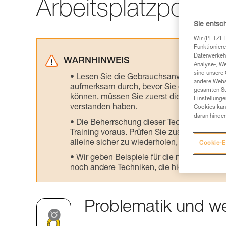
Arbeitsplatzpositi
Sie entsc
Wir (PETZL 
Funktioniere
Datenverkehr
WARNHINWEIS
Analyse-, W
sind unsere 
Lesen Sie die Gebrauchsanweisungen der 
andere Webs
aufmerksam durch, bevor Sie diesen zu Ra
gesamten Sur
können, müssen Sie zuerst die in der Gebr
Einstellunge
verstanden haben.
Cookies kann
daran hinder
Die Beherrschung dieser Techniken setzt
Training voraus. Prüfen Sie zusammen mit e
alleine sicher zu wiederholen, bevor Sie ih
Cookie-E
Wir geben Beispiele für die mit Ihrer Akt
noch andere Techniken, die hier nicht bes
Problematik und we