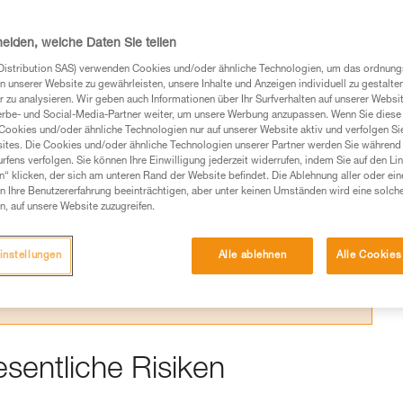
onierung
heiden, welche Daten Sie teilen
Distribution SAS) verwenden Cookies und/oder ähnliche Technologien, um das ordnu
n unserer Website zu gewährleisten, unsere Inhalte und Anzeigen individuell zu gestalte
 zu analysieren. Wir geben auch Informationen über Ihr Surfverhalten auf unserer Websi
erbe- und Social-Media-Partner weiter, um unsere Werbung anzupassen. Wenn Sie diese 
Cookies und/oder ähnliche Technologien nur auf unserer Website aktiv und verfolgen Sie
Produkte, um die es in diesem Tech Tipp geht,
ites. Die Cookies und/oder ähnliche Technologien unserer Partner werden Sie während 
te ziehen. Um diese Zusatzinformationen verstehen zu
fens verfolgen. Sie können Ihre Einwilligung jederzeit widerrufen, indem Sie auf den Li
auchsanweisung enthaltenen Informationen richtig
n“ klicken, der sich am unteren Rand der Website befindet. Die Ablehnung aller oder ein
 Ihre Benutzererfahrung beeinträchtigen, aber unter keinen Umständen wird eine solch
n, auf unsere Website zuzugreifen.
 eine entsprechende Ausbildung und ein spezielles
inem Profi, ob Sie in der Lage sind, den Vorgang
n eigenständig durchführen.
instellungen
Alle ablehnen
Alle Cookies
ivität verbundenen Techniken. Möglicherweise gibt es
chrieben werden.
sentliche Risiken