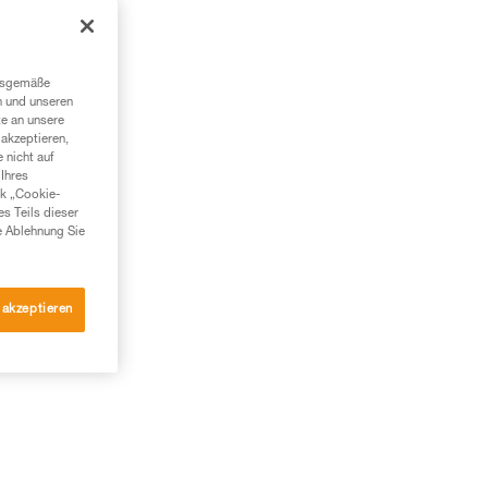
ngsgemäße
n und unseren
te an unsere
akzeptieren,
 nicht auf
Ihres
nk „Cookie-
es Teils dieser
e Ablehnung Sie
 akzeptieren