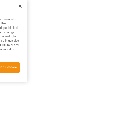
unzionamento
oltre,
i, pubblicitari
/o tecnologie
ogie analoghe
nso in qualsiasi
rifiuto di tutti
to impedirà
utti i cookie