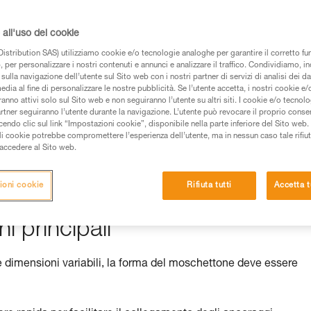
all'uso dei cookie
istribution SAS) utilizziamo cookie e/o tecnologie analoghe per garantire il corretto f
 dei prodotti utilizzati in questo consiglio prima di
 per personalizzare i nostri contenuti e annunci e analizzare il traffico. Condividiamo, in
azioni dell’istruzione tecnica per poter capire queste
sulla navigazione dell’utente sul Sito web con i nostri partner di servizi di analisi dei dat
edia al fine di personalizzare le nostre pubblicità. Se l’utente accetta, i nostri cookie e
anno attivi solo sul Sito web e non seguiranno l’utente su altri siti. I cookie e/o tecnol
de una formazione ed un addestramento specifico.
artner seguiranno l’utente durante la navigazione. L’utente può revocare il proprio conse
do clic sul link “Impostazioni cookie”, disponibile nella parte inferiore del Sito web. Il 
pacità di rifare la manovra, da soli, in piena sicurezza,
ali cookie potrebbe compromettere l’esperienza dell’utente, ma in nessun caso tale rifiu
i accedere al Sito web.
vostra attività. Ne possono esistere altre che non
ioni cookie
Rifiuta tutti
Accetta t
i principali
 dimensioni variabili, la forma del moschettone deve essere