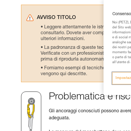
Consenso 
AVVISO TITOLO
Noi (PETZL D
Leggere attentamente le istruzioni tecniche
del Sito web,
consultarlo. Dovete aver compreso le inform
informazioni 
e di social m
ulteriori informazioni.
analoghe sar
La padronanza di queste tecniche richie
dei nostri p
momento facen
Verificate con un professionista la vostra ca
o parte di t
prima di riprodurla autonomamente.
all’utente d
Forniamo esempi di tecniche relative alla 
vengono qui descritte.
Impostaz
Problematica e risch
Gli ancoraggi conosciuti possono avere
adeguata.