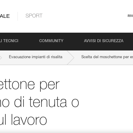
ALE
SPORT
RI
I TECNICI
COMMUNITY
AVVISI DI SICUREZZA
Evacuazione impianti di risalita
Scelta del moschettone per es
ettone per
no di tenuta o
l lavoro