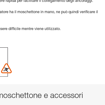
 rapida per facilitare il collegamento degli ancoraggi.
atore ha il moschettone in mano, ne può quindi verificare il
ere difficile mentre viene utilizzato.
oschettone e accessori