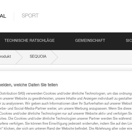
AL
SPORT
TECHNISCHE RATSCHLÄGE
GEMEINSCHAFT
SI
rodukt
SEQUOIA
heiden, welche Daten Sie teilen
Distribution SAS) verwenden Cookies und/oder ähnliche Technologien, um das ordnu
n unserer Website zu gewährleisten, unsere Inhalte und Anzeigen individuell zu gestalte
 zu analysieren. Wir geben auch Informationen über Ihr Surfverhalten auf unserer Websi
Produkte, um die es in diesem Tech Tipp geht,
erbe- und Social-Media-Partner weiter, um unsere Werbung anzupassen. Wenn Sie diese 
te ziehen. Um diese Zusatzinformationen verstehen zu
Cookies und/oder ähnliche Technologien nur auf unserer Website aktiv und verfolgen Sie
auchsanweisung enthaltenen Informationen richtig
ites. Die Cookies und/oder ähnliche Technologien unserer Partner werden Sie während 
fens verfolgen. Sie können Ihre Einwilligung jederzeit widerrufen, indem Sie auf den Li
n“ klicken, der sich am unteren Rand der Website befindet. Die Ablehnung aller oder ein