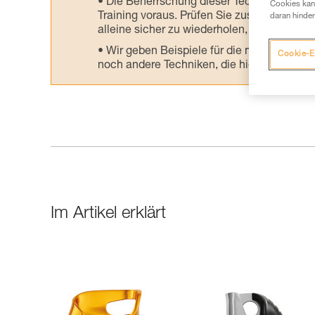
Die Beherrschung dieser Techniken setzt
Cookies kann
Training voraus. Prüfen Sie zusammen mit e
daran hinder
alleine sicher zu wiederholen, bevor Sie ih
Wir geben Beispiele für die mit Ihrer Akt
Cookie-E
noch andere Techniken, die hier nicht bes
Im Artikel erklärt