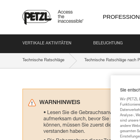
PROFESSION
VERTIKALE AKTIVITÄTEN
BELEUCHTUNG
Technische Ratschläge
Technische Ratschläge nach P
Sie entsc
Wir (PETZL 
WARNHINWEIS
Funktioniere
Datenverkehr
Lesen Sie die Gebrauchsanweisungen der 
Analyse-, W
aufmerksam durch, bevor Sie diesen zu Ra
sind unsere 
können, müssen Sie zuerst die in der Gebr
andere Webs
verstanden haben.
gesamten Sur
Einstellunge