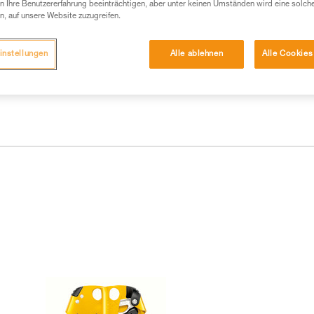
 eine entsprechende Ausbildung und ein spezielles
 Ihre Benutzererfahrung beeinträchtigen, aber unter keinen Umständen wird eine solch
inem Profi, ob Sie in der Lage sind, den Vorgang
n, auf unsere Website zuzugreifen.
n eigenständig durchführen.
ivität verbundenen Techniken. Möglicherweise gibt es
instellungen
Alle ablehnen
Alle Cookies
chrieben werden.