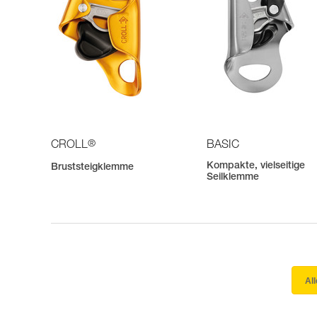
®
CROLL
BASIC
Kompakte, vielseitige
Bruststeigklemme
Seilklemme
Al