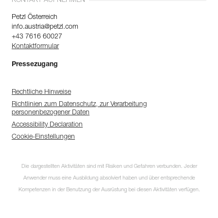
KONTAKT AUFNEHMEN
Petzl Österreich
info.austria@petzl.com
+43 7616 60027
Kontaktformular
Pressezugang
Rechtliche Hinweise
Richtlinien zum Datenschutz, zur Verarbeitung
personenbezogener Daten
Accessibility Declaration
Cookie-Einstellungen
Die dargestellten Aktivitäten sind mit Risiken und Gefahren verbunden. Jeder
Anwender muss eine Ausbildung absolviert haben und über entsprechende
Kompetenzen in der Benutzung der Ausrüstung bei diesen Aktivitäten verfügen.