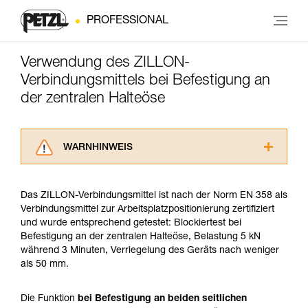
PROFESSIONAL
Verwendung des ZILLON-
Verbindungsmittels bei Befestigung an
der zentralen Halteöse
WARNHINWEIS
Lesen Sie die Gebrauchsanweisungen der
Produkte, um die es in diesem Tech Tipp geht,
Das ZILLON-Verbindungsmittel ist nach der Norm EN 358 als
aufmerksam durch, bevor Sie diesen zu Rate
Verbindungsmittel zur Arbeitsplatzpositionierung zertifiziert
ziehen. Um diese Zusatzinformationen
und wurde entsprechend getestet: Blockiertest bei
verstehen zu können, müssen Sie zuerst die in
Befestigung an der zentralen Halteöse, Belastung 5 kN
der Gebrauchsanweisung enthaltenen
während 3 Minuten, Verriegelung des Geräts nach weniger
Informationen richtig verstanden haben.
als 50 mm.
Die Beherrschung dieser Techniken setzt eine
entsprechende Ausbildung und ein spezielles
Training voraus. Prüfen Sie zusammen mit
Die Funktion
bei Befestigung an beiden seitlichen