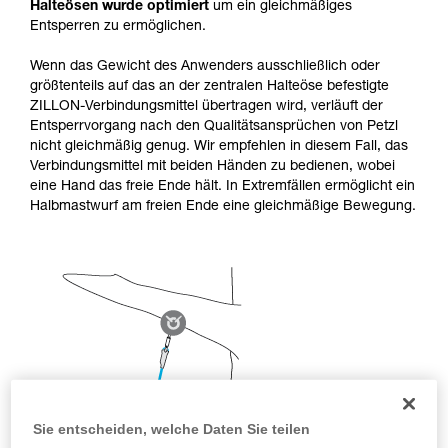
einem Profi, ob Sie in der Lage sind, den
Halteösen wurde optimiert
um ein gleichmäßiges
Vorgang alleine sicher zu wiederholen, bevor
Entsperren zu ermöglichen.
Sie ihn eigenständig durchführen.
Wir geben Beispiele für die mit Ihrer Aktivität
Wenn das Gewicht des Anwenders ausschließlich oder
verbundenen Techniken. Möglicherweise gibt es
größtenteils auf das an der zentralen Halteöse befestigte
noch andere Techniken, die hier nicht
ZILLON-Verbindungsmittel übertragen wird, verläuft der
beschrieben werden.
Entsperrvorgang nach den Qualitätsansprüchen von Petzl
nicht gleichmäßig genug. Wir empfehlen in diesem Fall, das
Verbindungsmittel mit beiden Händen zu bedienen, wobei
eine Hand das freie Ende hält. In Extremfällen ermöglicht ein
Halbmastwurf am freien Ende eine gleichmäßige Bewegung.
Sie entscheiden, welche Daten Sie teilen