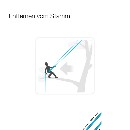
Die Beherrschung dieser Techniken setzt eine
entsprechende Ausbildung und ein spezielles
Entfernen vom Stamm
Training voraus. Prüfen Sie zusammen mit
einem Profi, ob Sie in der Lage sind, den
Vorgang alleine sicher zu wiederholen, bevor
Sie ihn eigenständig durchführen.
Wir geben Beispiele für die mit Ihrer Aktivität
verbundenen Techniken. Möglicherweise gibt es
noch andere Techniken, die hier nicht
beschrieben werden.