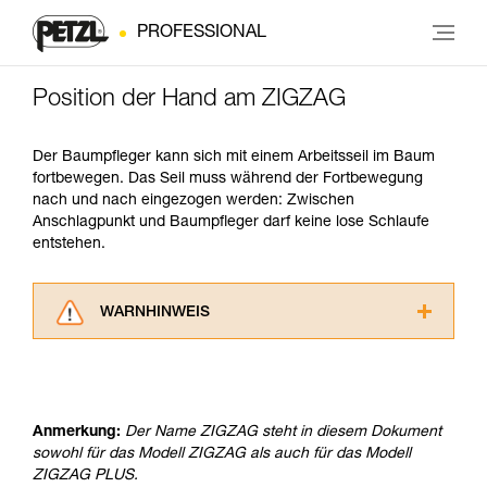
PROFESSIONAL
Position der Hand am ZIGZAG
Der Baumpfleger kann sich mit einem Arbeitsseil im Baum
fortbewegen. Das Seil muss während der Fortbewegung
nach und nach eingezogen werden: Zwischen
Anschlagpunkt und Baumpfleger darf keine lose Schlaufe
entstehen.
WARNHINWEIS
Lesen Sie die Gebrauchsanweisungen der
Produkte, um die es in diesem Tech Tipp geht,
aufmerksam durch, bevor Sie diesen zu Rate
ziehen. Um diese Zusatzinformationen
Anmerkung:
Der Name ZIGZAG steht in diesem Dokument
verstehen zu können, müssen Sie zuerst die in
sowohl für das Modell ZIGZAG als auch für das Modell
der Gebrauchsanweisung enthaltenen
ZIGZAG PLUS.
Informationen richtig verstanden haben.