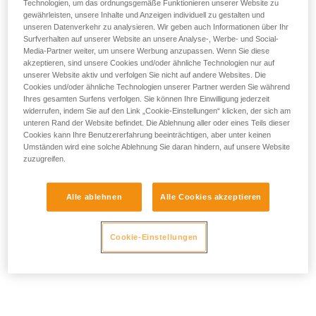
Technologien, um das ordnungsgemäße Funktionieren unserer Website zu
gewährleisten, unsere Inhalte und Anzeigen individuell zu gestalten und
unseren Datenverkehr zu analysieren. Wir geben auch Informationen über Ihr
Surfverhalten auf unserer Website an unsere Analyse-, Werbe- und Social-
Media-Partner weiter, um unsere Werbung anzupassen. Wenn Sie diese
akzeptieren, sind unsere Cookies und/oder ähnliche Technologien nur auf
unserer Website aktiv und verfolgen Sie nicht auf andere Websites. Die
Cookies und/oder ähnliche Technologien unserer Partner werden Sie während
Ihres gesamten Surfens verfolgen. Sie können Ihre Einwilligung jederzeit
widerrufen, indem Sie auf den Link „Cookie-Einstellungen“ klicken, der sich am
unteren Rand der Website befindet. Die Ablehnung aller oder eines Teils dieser
Cookies kann Ihre Benutzererfahrung beeinträchtigen, aber unter keinen
Umständen wird eine solche Ablehnung Sie daran hindern, auf unsere Website
zuzugreifen.
Alle ablehnen
Alle Cookies akzeptieren
Im Falle eines Sturzes besteht das
Risiko, dass die Hand das Seil
Cookie-Einstellungen
umklammert, ohne den Sturz aufhalten
zu können.