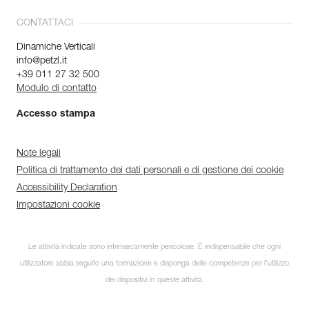
CONTATTACI
Dinamiche Verticali
info@petzl.it
+39 011 27 32 500
Modulo di contatto
Accesso stampa
Note legali
Politica di trattamento dei dati personali e di gestione dei cookie
Accessibility Declaration
Impostazioni cookie
Le attività indicate sono intrinsecamente pericolose. È indispensabile che ogni
utilizzatore abbia seguito una formazione e disponga delle competenze per l’utilizzo
dei dispositivi in queste attività.