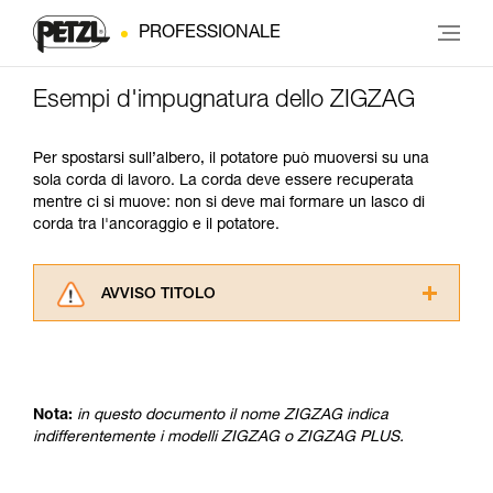
PROFESSIONALE
Esempi d'impugnatura dello ZIGZAG
Per spostarsi sull’albero, il potatore può muoversi su una
sola corda di lavoro. La corda deve essere recuperata
mentre ci si muove: non si deve mai formare un lasco di
corda tra l'ancoraggio e il potatore.
AVVISO TITOLO
Leggere attentamente le istruzioni tecniche dei
prodotti utilizzati in questo consiglio prima di
consultarlo. Dovete aver compreso le
informazioni dell’istruzione tecnica per poter
Nota:
in questo documento il nome ZIGZAG indica
capire queste ulteriori informazioni.
indifferentemente i modelli ZIGZAG o ZIGZAG PLUS.
La padronanza di queste tecniche richiede una
formazione ed un addestramento specifico.
Verificate con un professionista la vostra