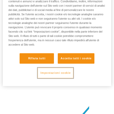
contenuti e annunci e analizzare il traffico. Condividiamo, inoltre, informazioni
sulla navigazione dell’utente sul Sito web con i nostri partner di servizi di analisi
dei dati, pubblicitari e di social media al fine di personalizzare le nostre
pubblicità. Se l’utente accetta, i nostri cookie e/o tecnologie analoghe saranno
attivi solo sul Sito web e non seguiranno l’utente su altri siti. I cookie e/o
tecnologie analoghe dei nostri partner seguiranno l’utente durante la
navigazione. L’utente può revocare il proprio consenso in qualsiasi momento
facendo clic sul link “Impostazioni cookie”, disponibile nella parte inferiore del
Sito web. Il rifiuto di tutti o parte di tali cookie potrebbe compromettere
l’esperienza dell’utente, ma in nessun caso tale rifiuto impedirà all’utente di
accedere al Sito web.
Rifiuta tutti
Accetta tutti i cookie
In caso di caduta, rischio di stringere la
mano sulla corda senza riuscire a
Impostazioni cookie
trattenerla.