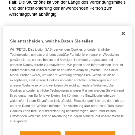
Fall:
Die Sturzhöhe ist von der Länge des Verbindungsmittels
und der Positionierung der anwendenden Person zum
Anschlagpunkt abhängig.
NACH 2024
Sie entscheiden, welche Daten Sie teilen
Wir (PETZL Distribution SAS) verwenden Cookies und/oder ähnliche
Betroffene Referenzen: L010AB00, L011AB00, L012AB00,
Technologien, um das ordnungsgemäße Funktionieren unserer Website zu
L012BB00, L012CB00, L013AB01, L014AB01, L014BB01,
gewährleisten, unsere Inhalte und Anzeigen individuell zu gestalten und
L014CB01, L015AB00, L015BB00, L016AB00.
unseren Datenverkehr zu analysieren. Wir geben auch Informationen über Ihr
Surfverhalten auf unserer Website an unsere Analyse-, Werbe- und Social-
Media-Partner weiter, um unsere Werbung anzupassen. Wenn Sie diese
akzeptieren, sind unsere Cookies und/oder ähnliche Technologien nur auf
unserer Website aktiv und verfolgen Sie nicht auf andere Websites. Die
Cookies und/oder ähnliche Technologien unserer Partner werden Sie während
Ihres gesamten Surfens verfolgen. Sie können Ihre Einwilligung jederzeit
widerrufen, indem Sie auf den Link „Cookie-Einstellungen“ klicken, der sich am
unteren Rand der Website befindet. Die Ablehnung aller oder eines Teils dieser
Cookies kann Ihre Benutzererfahrung beeinträchtigen, aber unter keinen
Umständen wird eine solche Ablehnung Sie daran hindern, auf unsere Website
zuzugreifen.