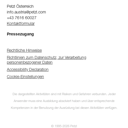
Petzl Österreich
info.austria@petzl.com
+43 7616 60027
Kontaktformular
Pressezugang
Rechtliche Hinweise
Richtlinien zum Datenschutz, zur Verarbeitung
personenbezogener Daten
Accessibility Declaration
Cookie-Einstellungen
Entdecken Sie
ePPEcentre
Die dargestellten Aktivitäten sind mit Risiken und Gefahren verbunden. Jeder
Anwender muss eine Ausbildung absolviert haben und über entsprechende
ePPEcentre vereinfacht die
Kontrolle und Überprüfung ihrer
Kompetenzen in der Benutzung der Ausrüstung bei diesen Aktivitäten verfügen.
PSA-Bestände
© 1995-2026 Petzl