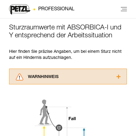
PROFESSIONAL
Sturzraumwerte mit ABSORBICA-I und
Y entsprechend der Arbeitssituation
Hier finden Sie präzise Angaben, um bei einem Sturz nicht
auf ein Hindernis aufzuschlagen.
WARNHINWEIS
Lesen Sie die Gebrauchsanweisungen der
Produkte, um die es in diesem Tech Tipp geht,
aufmerksam durch, bevor Sie diesen zu Rate
ziehen. Um diese Zusatzinformationen
verstehen zu können, müssen Sie zuerst die in
der Gebrauchsanweisung enthaltenen
Informationen richtig verstanden haben.
Die Beherrschung dieser Techniken setzt eine