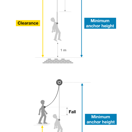
entsprechende Ausbildung und ein spezielles
Training voraus. Prüfen Sie zusammen mit
einem Profi, ob Sie in der Lage sind, den
Vorgang alleine sicher zu wiederholen, bevor
Sie ihn eigenständig durchführen.
Wir geben Beispiele für die mit Ihrer Aktivität
verbundenen Techniken. Möglicherweise gibt es
noch andere Techniken, die hier nicht
beschrieben werden.