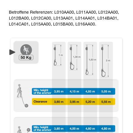
Betroffene Referenzen: L010AA00, L011AA00, L012AA00,
L012BA00, L012CA00, L013AA01, L014AA01, L014BA01,
L014CA01, L015AA00, L015BA00, L016AA00.