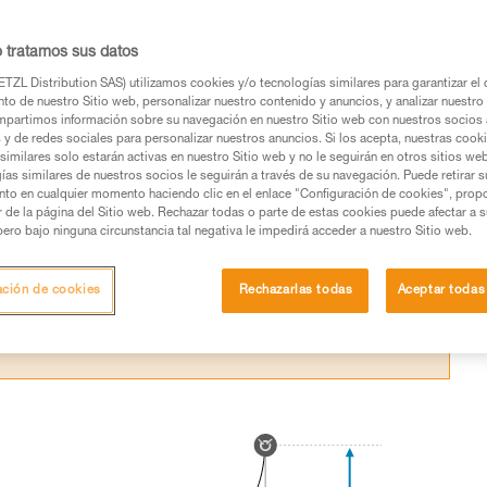
as para no chocar contra un obstáculo en c
o tratamos sus datos
TZL Distribution SAS) utilizamos cookies y/o tecnologías similares para garantizar el 
to de nuestro Sitio web, personalizar nuestro contenido y anuncios, y analizar nuestro 
partimos información sobre su navegación en nuestro Sitio web con nuestros socios a
s y de redes sociales para personalizar nuestros anuncios. Si los acepta, nuestras cook
similares solo estarán activas en nuestro Sitio web y no le seguirán en otros sitios we
os productos utilizados en este consejo antes de
ías similares de nuestros socios le seguirán a través de su navegación. Puede retirar s
ormación de la ficha técnica para poder comprender
nto en cualquier momento haciendo clic en el enlace "Configuración de cookies", prop
or de la página del Sitio web. Rechazar todas o parte de estas cookies puede afectar a 
pero bajo ninguna circunstancia tal negativa le impedirá acceder a nuestro Sitio web.
mación y un entrenamiento específico. Confirme a
ejecutar estas técnicas, solo y con total seguridad,
ación de cookies
Rechazarlas todas
Aceptar todas
con su actividad. Pueden existir otras que no