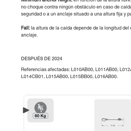
Minimum anchor height:
en función de la altura libr
no choque contra ningún obstáculo en caso de caída. 
seguridad o a un anclaje situado a una altura fija y p
Fall:
la altura de la caída depende de la longitud del
anclaje.
DESPUÉS DE 2024
Referencias afectadas: L010AB00, L011AB00, L0
L014CB01, L015AB00, L015BB00, L016AB00.