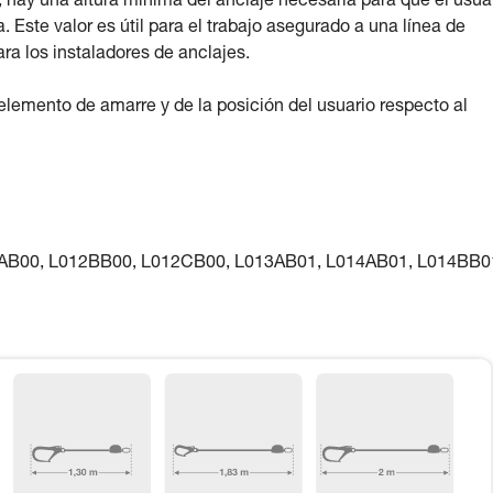
e, hay una altura mínima del anclaje necesaria para que el usua
Este valor es útil para el trabajo asegurado a una línea de
ara los instaladores de anclajes.
 elemento de amarre y de la posición del usuario respecto al
12AB00, L012BB00, L012CB00, L013AB01, L014AB01, L014BB0