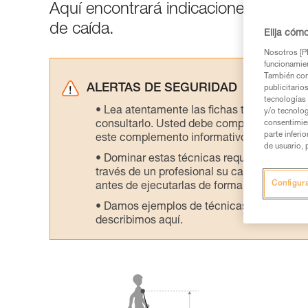
Aquí encontrará indicaciones precis
de caída.
Elija cóm
Nosotros [PE
funcionamien
También com
ALERTAS DE SEGURIDAD
publicitario
tecnologías 
Lea atentamente las fichas técnicas de l
y/o tecnolog
consultarlo. Usted debe comprender la inf
consentimie
parte inferi
este complemento informativo.
de usuario, 
Dominar estas técnicas requiere una for
través de un profesional su capacidad para 
Configur
antes de ejecutarlas de forma autónoma.
Damos ejemplos de técnicas relacionadas 
describimos aquí.