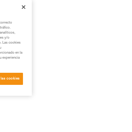
aso
correcto
tráfico.
nalíticos,
ies y/o
b. Las cookies
u
orcionado en la
su experiencia
 las cookies