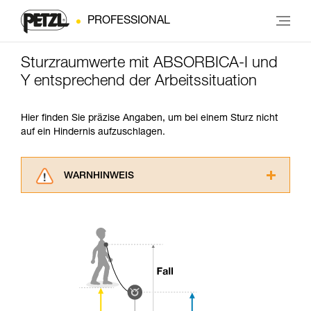
PROFESSIONAL
Sturzraumwerte mit ABSORBICA-I und
Y entsprechend der Arbeitssituation
Hier finden Sie präzise Angaben, um bei einem Sturz nicht
auf ein Hindernis aufzuschlagen.
WARNHINWEIS
Lesen Sie die Gebrauchsanweisungen der
Produkte, um die es in diesem Tech Tipp geht,
aufmerksam durch, bevor Sie diesen zu Rate
ziehen. Um diese Zusatzinformationen
verstehen zu können, müssen Sie zuerst die in
der Gebrauchsanweisung enthaltenen
Informationen richtig verstanden haben.
Die Beherrschung dieser Techniken setzt eine