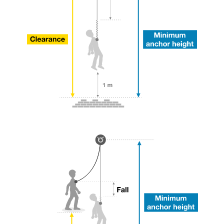
entsprechende Ausbildung und ein spezielles
Training voraus. Prüfen Sie zusammen mit
einem Profi, ob Sie in der Lage sind, den
Vorgang alleine sicher zu wiederholen, bevor
Sie ihn eigenständig durchführen.
Wir geben Beispiele für die mit Ihrer Aktivität
verbundenen Techniken. Möglicherweise gibt es
noch andere Techniken, die hier nicht
beschrieben werden.