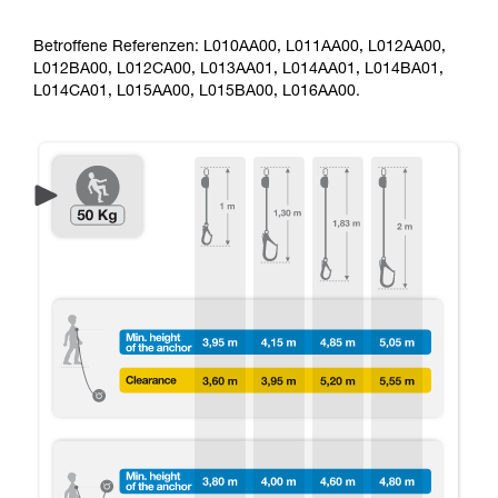
Betroffene Referenzen: L010AA00, L011AA00, L012AA00,
L012BA00, L012CA00, L013AA01, L014AA01, L014BA01,
L014CA01, L015AA00, L015BA00, L016AA00.