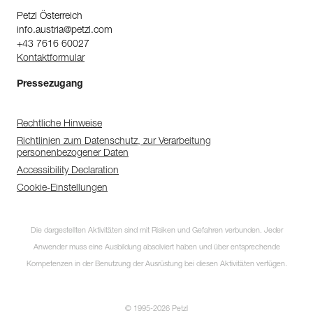
Petzl Österreich
info.austria@petzl.com
+43 7616 60027
Kontaktformular
Pressezugang
Rechtliche Hinweise
Richtlinien zum Datenschutz, zur Verarbeitung
personenbezogener Daten
Accessibility Declaration
Cookie-Einstellungen
Entdecken Sie
ePPEcentre
Die dargestellten Aktivitäten sind mit Risiken und Gefahren verbunden. Jeder
ePPEcentre vereinfacht die
Anwender muss eine Ausbildung absolviert haben und über entsprechende
Kontrolle und Überprüfung ihrer
PSA-Bestände
Kompetenzen in der Benutzung der Ausrüstung bei diesen Aktivitäten verfügen.
MEHR ERFAHREN
© 1995-2026 Petzl