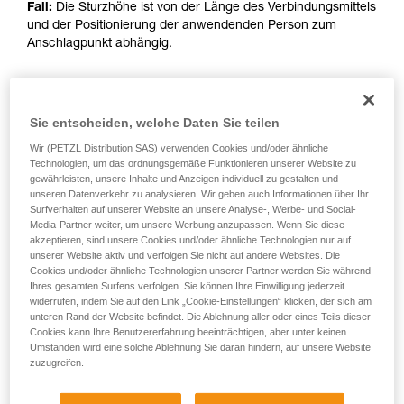
Fall:
Die Sturzhöhe ist von der Länge des Verbindungsmittels
und der Positionierung der anwendenden Person zum
Anschlagpunkt abhängig.
NACH 2024
Sie entscheiden, welche Daten Sie teilen
Wir (PETZL Distribution SAS) verwenden Cookies und/oder ähnliche
Betroffene Referenzen: L010AB00, L011AB00, L012AB00,
Technologien, um das ordnungsgemäße Funktionieren unserer Website zu
L012BB00, L012CB00, L013AB01, L014AB01, L014BB01,
gewährleisten, unsere Inhalte und Anzeigen individuell zu gestalten und
L014CB01, L015AB00, L015BB00, L016AB00.
unseren Datenverkehr zu analysieren. Wir geben auch Informationen über Ihr
Surfverhalten auf unserer Website an unsere Analyse-, Werbe- und Social-
Media-Partner weiter, um unsere Werbung anzupassen. Wenn Sie diese
akzeptieren, sind unsere Cookies und/oder ähnliche Technologien nur auf
unserer Website aktiv und verfolgen Sie nicht auf andere Websites. Die
Cookies und/oder ähnliche Technologien unserer Partner werden Sie während
Ihres gesamten Surfens verfolgen. Sie können Ihre Einwilligung jederzeit
widerrufen, indem Sie auf den Link „Cookie-Einstellungen“ klicken, der sich am
unteren Rand der Website befindet. Die Ablehnung aller oder eines Teils dieser
Cookies kann Ihre Benutzererfahrung beeinträchtigen, aber unter keinen
Umständen wird eine solche Ablehnung Sie daran hindern, auf unsere Website
zuzugreifen.