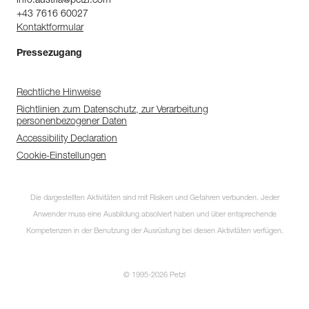
info.austria@petzl.com
+43 7616 60027
Kontaktformular
Pressezugang
Rechtliche Hinweise
Richtlinien zum Datenschutz, zur Verarbeitung
personenbezogener Daten
Accessibility Declaration
Cookie-Einstellungen
Die dargestellten Aktivitäten sind mit Risiken und Gefahren verbunden. Jeder
Anwender muss eine Ausbildung absolviert haben und über entsprechende
Kompetenzen in der Benutzung der Ausrüstung bei diesen Aktivitäten verfügen.
© 1995-2026 Petzl