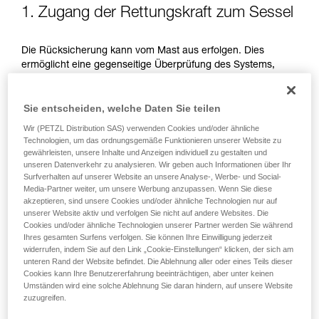
Produkte, um die es in diesem Tech Tipp geht,
1. Zugang der Rettungskraft zum Sessel
aufmerksam durch, bevor Sie diesen zu Rate
ziehen. Um diese Zusatzinformationen
verstehen zu können, müssen Sie zuerst die in
Die Rücksicherung kann vom Mast aus erfolgen. Dies
der Gebrauchsanweisung enthaltenen
ermöglicht eine gegenseitige Überprüfung des Systems,
Informationen richtig verstanden haben.
bevor die Rettungskraft die Abfahrt am Drahtseil beginnt. Die
Die Beherrschung dieser Techniken setzt eine
Rettungskraft hängt sich in die ROLLCAB, das GRILLON ist
entsprechende Ausbildung und ein spezielles
Sie entscheiden, welche Daten Sie teilen
nicht ganz gestrafft, um die Abseilfahrt am Drahtseil zu
Training voraus. Prüfen Sie zusammen mit
ermöglichen.
Wir (PETZL Distribution SAS) verwenden Cookies und/oder ähnliche
einem Profi, ob Sie in der Lage sind, den
Technologien, um das ordnungsgemäße Funktionieren unserer Website zu
Vorgang alleine sicher zu wiederholen, bevor
gewährleisten, unsere Inhalte und Anzeigen individuell zu gestalten und
Sie ihn eigenständig durchführen.
unseren Datenverkehr zu analysieren. Wir geben auch Informationen über Ihr
Wir geben Beispiele für die mit Ihrer Aktivität
Surfverhalten auf unserer Website an unsere Analyse-, Werbe- und Social-
verbundenen Techniken. Möglicherweise gibt es
Media-Partner weiter, um unsere Werbung anzupassen. Wenn Sie diese
noch andere Techniken, die hier nicht
akzeptieren, sind unsere Cookies und/oder ähnliche Technologien nur auf
unserer Website aktiv und verfolgen Sie nicht auf andere Websites. Die
beschrieben werden.
Cookies und/oder ähnliche Technologien unserer Partner werden Sie während
Ihres gesamten Surfens verfolgen. Sie können Ihre Einwilligung jederzeit
widerrufen, indem Sie auf den Link „Cookie-Einstellungen“ klicken, der sich am
unteren Rand der Website befindet. Die Ablehnung aller oder eines Teils dieser
Cookies kann Ihre Benutzererfahrung beeinträchtigen, aber unter keinen
Umständen wird eine solche Ablehnung Sie daran hindern, auf unsere Website
zuzugreifen.