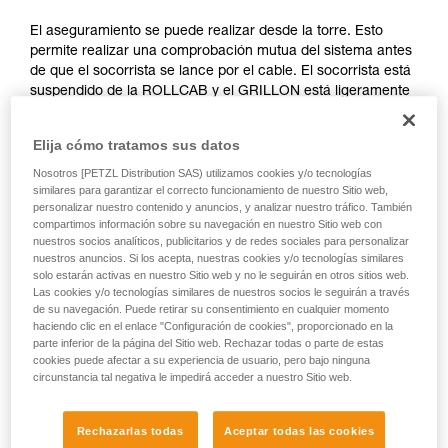
información de la ficha técnica para poder
comprender este complemento informativo.
El aseguramiento se puede realizar desde la torre. Esto
Dominar estas técnicas requiere una formación
permite realizar una comprobación mutua del sistema antes
y un entrenamiento específico. Confirme a
de que el socorrista se lance por el cable. El socorrista está
través de un profesional su capacidad para
suspendido de la ROLLCAB y el GRILLON está ligeramente
ejecutar estas técnicas, solo y con total
destensado para permitir el descenso a lo largo del cable.
seguridad, antes de ejecutarlas de forma
autónoma.
Elija cómo tratamos sus datos
Damos ejemplos de técnicas relacionadas con
Nosotros [PETZL Distribution SAS) utilizamos cookies y/o tecnologías
su actividad. Pueden existir otras que no
similares para garantizar el correcto funcionamiento de nuestro Sitio web,
describimos aquí.
personalizar nuestro contenido y anuncios, y analizar nuestro tráfico. También
compartimos información sobre su navegación en nuestro Sitio web con
nuestros socios analíticos, publicitarios y de redes sociales para personalizar
nuestros anuncios. Si los acepta, nuestras cookies y/o tecnologías similares
solo estarán activas en nuestro Sitio web y no le seguirán en otros sitios web.
Las cookies y/o tecnologías similares de nuestros socios le seguirán a través
de su navegación. Puede retirar su consentimiento en cualquier momento
haciendo clic en el enlace "Configuración de cookies", proporcionado en la
parte inferior de la página del Sitio web. Rechazar todas o parte de estas
cookies puede afectar a su experiencia de usuario, pero bajo ninguna
circunstancia tal negativa le impedirá acceder a nuestro Sitio web.
Rechazarlas todas
Aceptar todas las cookies