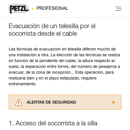
PROFESIONAL
Evacuación de un telesilla por el
socorrista desde el cable
Las técnicas de evacuación en telesilla difieren mucho de
una instalación a otra. La elección de las técnicas se realiza
en función de la pendiente del cable, la altura respecto al
suelo, la separación entre torres, del número de pasajeros a
evacuar, de la zona de recepción... Esta operación, para
realizarla bien y en el plazo estipulado, requiere
entrenamiento.
ALERTAS DE SEGURIDAD
Lea atentamente las fichas técnicas de los
productos utilizados en este consejo antes de
1. Acceso del socorrista a la silla
consultarlo. Usted debe comprender la