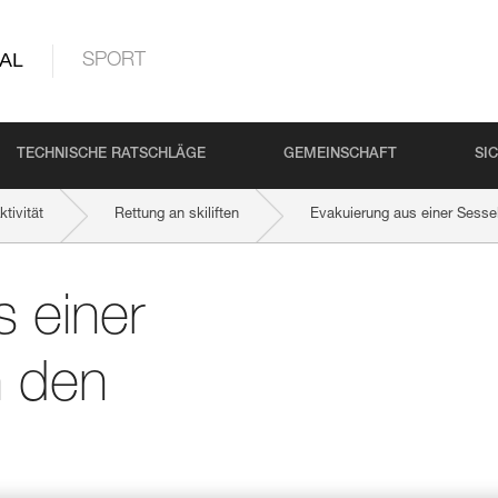
AL
SPORT
TECHNISCHE RATSCHLÄGE
GEMEINSCHAFT
SI
tivität
Rettung an skiliften
Evakuierung aus einer Sesse
s einer
h den