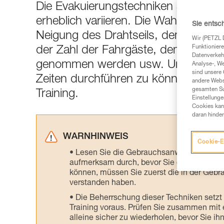
Die Evakuierungstechniken an Sesse
erheblich variieren. Die Wahl der ein
Sie entsc
Neigung des Drahtseils, dem Bode
Wir (PETZL 
Funktioniere
der Zahl der Fahrgäste, dem Bereic
Datenverkehr
genommen werden usw. Um die Evak
Analyse-, W
sind unsere 
Zeiten durchführen zu können, benöt
andere Webs
gesamten Sur
Training.
Einstellunge
Cookies kann
daran hinder
WARNHINWEIS
Cookie-E
Lesen Sie die Gebrauchsanweisungen der 
aufmerksam durch, bevor Sie diesen zu Ra
können, müssen Sie zuerst die in der Gebr
verstanden haben.
Die Beherrschung dieser Techniken setzt
Training voraus. Prüfen Sie zusammen mit e
alleine sicher zu wiederholen, bevor Sie ih