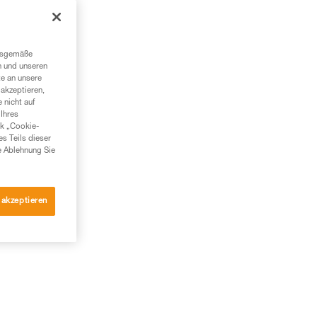
en,
ngsgemäße
n und unseren
te an unsere
akzeptieren,
 nicht auf
Ihres
nk „Cookie-
es Teils dieser
e Ablehnung Sie
 akzeptieren