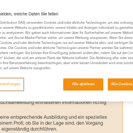
lbahnen können je nach Art der Anlage
zusetzenden Technik richtet sich nach der
heiden, welche Daten Sie teilen
nabstand, dem Abstand zwischen den Mast
Distribution SAS) verwenden Cookies und/oder ähnliche Technologien, um das ordnu
n unserer Website zu gewährleisten, unsere Inhalte und Anzeigen individuell zu gestalte
h, in dem die Fahrgäste in Empfang
 zu analysieren. Wir geben auch Informationen über Ihr Surfverhalten auf unserer Websi
uierung innerhalb der vorgeschriebenen
erbe- und Social-Media-Partner weiter, um unsere Werbung anzupassen. Wenn Sie diese 
Cookies und/oder ähnliche Technologien nur auf unserer Website aktiv und verfolgen Sie
igen die Rettungskräfte ein regelmäßiges
ites. Die Cookies und/oder ähnliche Technologien unserer Partner werden Sie während 
fens verfolgen. Sie können Ihre Einwilligung jederzeit widerrufen, indem Sie auf den Li
n“ klicken, der sich am unteren Rand der Website befindet. Die Ablehnung aller oder ein
 Ihre Benutzererfahrung beeinträchtigen, aber unter keinen Umständen wird eine solch
n, auf unsere Website zuzugreifen.
instellungen
Alle ablehnen
Alle Cookies
Produkte, um die es in diesem Tech Tipp geht,
te ziehen. Um diese Zusatzinformationen verstehen zu
auchsanweisung enthaltenen Informationen richtig
 eine entsprechende Ausbildung und ein spezielles
inem Profi, ob Sie in der Lage sind, den Vorgang
n eigenständig durchführen.