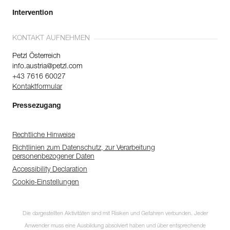
Intervention
KONTAKT AUFNEHMEN
Petzl Österreich
info.austria@petzl.com
+43 7616 60027
Kontaktformular
Pressezugang
Rechtliche Hinweise
Richtlinien zum Datenschutz, zur Verarbeitung
personenbezogener Daten
Accessibility Declaration
Cookie-Einstellungen
Die dargestellten Aktivitäten sind mit Risiken und Gefahren verbunden. Jeder
Anwender muss eine Ausbildung absolviert haben und über entsprechende