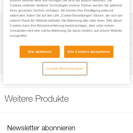
unserer Website aktiv und verfolgen Sie nicht auf andere Websites. Die
Baumwolle.
Cookies und/oder ähnliche Technologien unserer Partner werden Sie während
Ihres gesamten Surfens verfolgen. Sie können Ihre Einwilligung jederzeit
widerrufen, indem Sie auf den Link „Cookie-Einstellungen“ klicken, der sich am
unteren Rand der Website befindet. Die Ablehnung aller oder eines Teils dieser
Leistungsverzeichnis
Cookies kann Ihre Benutzererfahrung beeinträchtigen, aber unter keinen
Umständen wird eine solche Ablehnung Sie daran hindern, auf unsere Website
Weiches, gesundheitlich unbedenkliches Material:
zuzugreifen.
Technische Spezifikationen
- Das aus langen Baumwollfasern hergestellte Material ist
weich und waschbeständig.
Material: 100 % gekämmte Baumwolle 165 g/m²
Technische Informationen
- Zertifiziert nach dem OEKO-TEX® Standard 100: Das
Alle ablehnen
Alle Cookies akzeptieren
Material wurde nach strengen Vorgaben hergestellt, die
Zugrundeliegende Spezifikationen
Häufige Fragen
eine Behandlung mit gesundheitsschädlichen chemischen
Wartung
Häufige Fragen
Cookie-Einstellungen
Referenz : T002AA00
Substanzen ausschließen.
Farbe(n) : VIOLET
See all technical content
Größe : XS
Brustumfang : 86 cm
Länge : 59 cm
Weitere Produkte
Verpackung : 1
Referenz : T002AA01
Farbe(n) : VIOLET
Größe : S
Brustumfang : 90 cm
Newsletter abonnieren
Länge : 61 cm