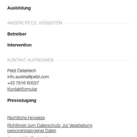
Größe : S
Ausbildung
Brustumfang : 90 cm
Länge : 61 cm
ANDERE PETZL WEBSEITEN
Verpackung : 1
Referenz : T002AA06
Betreiber
Farbe(n) : BLACK
Größe : M
Intervention
Brustumfang : 94 cm
Länge : 63 cm
KONTAKT AUFNEHMEN
Verpackung : 1
Petzl Österreich
Referenz : T002AA07
info.austria@petzl.com
Farbe(n) : BLACK
+43 7616 60027
Größe : L
Kontaktformular
Brustumfang : 98 cm
Länge : 65 cm
Pressezugang
Verpackung : 1
Referenz : T002AA08
Farbe(n) : BLACK
Rechtliche Hinweise
Größe : XL
Richtlinien zum Datenschutz, zur Verarbeitung
Brustumfang : 102 cm
personenbezogener Daten
Länge : 67 cm