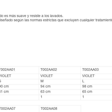
ido es más suave y resiste a los lavados.
iseñado según las normas estrictas que excluyen cualquier tratamient
T002AA01
T002AA02
T002AA03
VIOLET
VIOLET
VIOLET
S
M
L
90 cm
94 cm
98 cm
61 cm
63 cm
65 cm
1
1
1
T002AA07
T002AA08