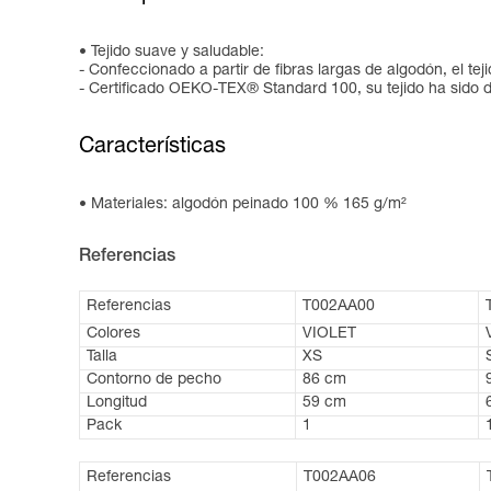
Tejido suave y saludable:
- Confeccionado a partir de fibras largas de algodón, el tej
- Certificado OEKO-TEX® Standard 100, su tejido ha sido d
Características
Materiales: algodón peinado 100 % 165 g/m²
Referencias
Referencias
T002AA00
Colores
VIOLET
Talla
XS
Contorno de pecho
86 cm
Longitud
59 cm
Pack
1
Referencias
T002AA06