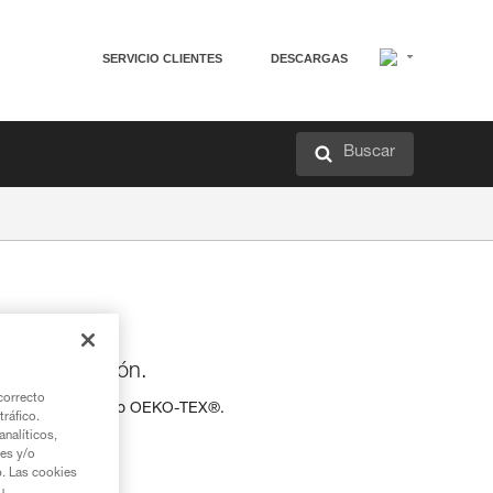
SERVICIO CLIENTES
DESCARGAS
Buscar
jer de algodón.
correcto
algodón certificado OEKO-TEX®.
tráfico.
nalíticos,
ies y/o
b. Las cookies
u