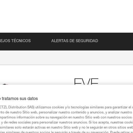
EJOS TÉCNICOS
ALERTAS DE SEGURIDAD
EVE
o tratamos sus datos
Camiseta Petzl para mu
TZL Distribution SAS) utilizamos cookies y/o tecnologías similares para garantizar el 
Camiseta Petzl para mujer de 
to de nuestro Sitio web, personalizar nuestro contenido y anuncios, y analizar nuestro 
partimos información sobre su navegación en nuestro Sitio web con nuestros socios a
s y de redes sociales para personalizar nuestros anuncios. Si los acepta, nuestras cook
Buscar un punto de venta
similares solo estarán activas en nuestro Sitio web y no le seguirán en otros sitios we
ías similares de nuestros socios le seguirán a través de su navegación. Puede retirar s