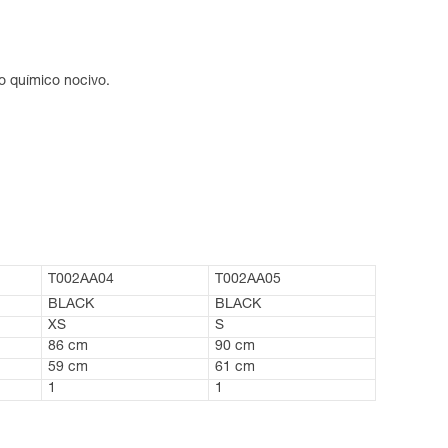
o químico nocivo.
T002AA04
T002AA05
BLACK
BLACK
XS
S
86 cm
90 cm
59 cm
61 cm
1
1