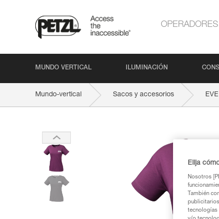
OPERADORES
MUNDO VERTICAL
ILUMINACIÓN
CONS
Mundo-vertical
Sacos y accesorios
EVE
Elija cóm
Nosotros [PE
funcionamien
También com
publicitario
tecnologías 
y/o tecnolog