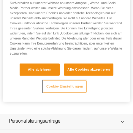
Surfverhalten auf unserer Website an unsere Analyse-, Werbe- und Social-
Media-Partner weiter, um unsere Werbung anzupassen. Wenn Sie diese
akzeptieren, sind unsere Cookies und/oder ähnliche Technologien nur auf
unserer Website aktiv und verfolgen Sie nicht auf andere Websites. Die
Wie stelle ich die Haltekraft des DUAL-
Cookies und/oder ähnliche Technologien unserer Partner werden Sie während
Kinnbands richtig ein?
Ihres gesamten Surfens verfolgen. Sie können Ihre Einwilligung jederzeit
widerrufen, indem Sie auf den Link „Cookie-Einstellungen“ klicken, der sich am
unteren Rand der Website befindet. Die Ablehnung aller oder eines Teils dieser
Cookies kann Ihre Benutzererfahrung beeinträchtigen, aber unter keinen
Umständen wird eine solche Ablehnung Sie daran hindern, auf unsere Website
zuzugreifen.
Alle ablehnen
Alle Cookies akzeptieren
NEW
Cookie-Einstellungen
Auswechseln der DUAL-Kinnband-
Sicherung
Personalisierungsanfrage