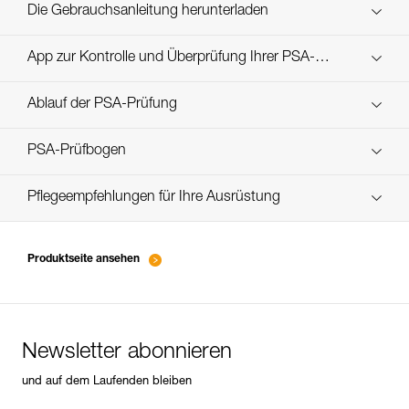
Custom_casques_DE
Die Gebrauchsanleitung herunterladen
Technical Notice
App zur Kontrolle und Überprüfung Ihrer PSA-
Entdecken Sie ePPEcentre
Bestände
Ablauf der PSA-Prüfung
Technical Notice
verif-EPI-casques-PRO-procedure-DE
PSA-Prüfbogen
verif-EPI-casque-PRO-suivi-DE
Pflegeempfehlungen für Ihre Ausrüstung
entretien-casques-DE
Produktseite ansehen
Newsletter abonnieren
und auf dem Laufenden bleiben