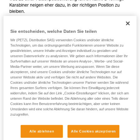
Karabiner neigen eher dazu, in der richtigen Position zu
bleiben.
Sie entscheiden, welche Daten Sie teilen
Wir (PETZL Distribution SAS) verwenden Cookies und/oder ähnliche
Technologien, um das ordnungsgemäße Funktionieren unserer Website zu
gewährleisten, unsere Inhalte und Anzeigen individuell zu gestalten und
D
unseren Datenverkehr zu analysieren. Wir geben auch Informationen über Ihr
Surfverhalten auf unserer Website an unsere Analyse-, Werbe- und Social-
Positionierung der Last in der Achse mit der
Media-Partner weiter, um unsere Werbung anzupassen. Wenn Sie diese
akzeptieren, sind unsere Cookies und/oder ähnliche Technologien nur auf
höchsten Bruchlast, möglichst nahe an der
unserer Website aktiv und verfolgen Sie nicht auf andere Websites. Die
geschlossenen Seite des Körpers. Geeignet
Cookies und/oder ähnliche Technologien unserer Partner werden Sie während
für einfache Lasten (Verbindung von
Ihres gesamten Surfens verfolgen. Sie können Ihre Einwilligung jederzeit
Geräten, Verbindung mit dem Ankerpunkt).
widerrufen, indem Sie auf den Link „Cookie-Einstellungen“ klicken, der sich am
unteren Rand der Website befindet. Die Ablehnung aller oder eines Teils dieser
Cookies kann Ihre Benutzererfahrung beeinträchtigen, aber unter keinen
Umständen wird eine solche Ablehnung Sie daran hindern, auf unsere Website
zuzugreifen.
Alle ablehnen
Alle Cookies akzeptieren