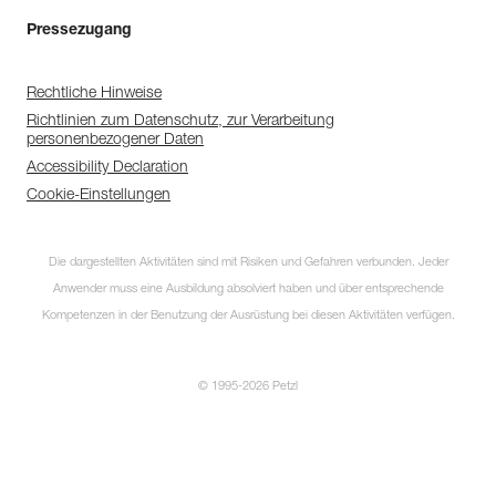
Pressezugang
Rechtliche Hinweise
Richtlinien zum Datenschutz, zur Verarbeitung
personenbezogener Daten
Accessibility Declaration
Cookie-Einstellungen
Die dargestellten Aktivitäten sind mit Risiken und Gefahren verbunden. Jeder
Anwender muss eine Ausbildung absolviert haben und über entsprechende
Kompetenzen in der Benutzung der Ausrüstung bei diesen Aktivitäten verfügen.
© 1995-2026 Petzl