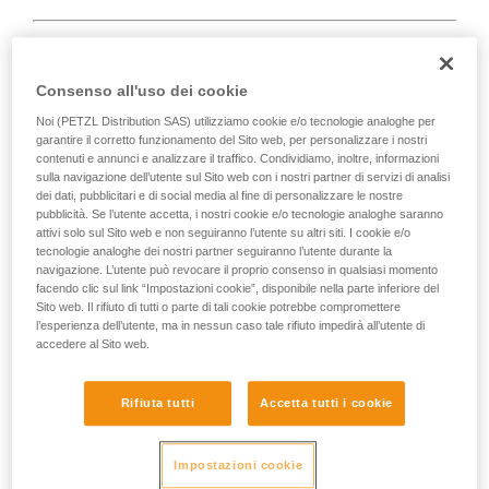
Consenso all'uso dei cookie
D
Noi (PETZL Distribution SAS) utilizziamo cookie e/o tecnologie analoghe per
garantire il corretto funzionamento del Sito web, per personalizzare i nostri
contenuti e annunci e analizzare il traffico. Condividiamo, inoltre, informazioni
Posizionamento del carico sull'asse di
sulla navigazione dell’utente sul Sito web con i nostri partner di servizi di analisi
massima resistenza, in prossimità del lato
dei dati, pubblicitari e di social media al fine di personalizzare le nostre
chiuso del corpo. Adatto ai carichi semplici
pubblicità. Se l’utente accetta, i nostri cookie e/o tecnologie analoghe saranno
(collegamento di dispositivi, collegamento
attivi solo sul Sito web e non seguiranno l’utente su altri siti. I cookie e/o
tecnologie analoghe dei nostri partner seguiranno l’utente durante la
sull'ancoraggio...).
navigazione. L’utente può revocare il proprio consenso in qualsiasi momento
facendo clic sul link “Impostazioni cookie”, disponibile nella parte inferiore del
Sito web. Il rifiuto di tutti o parte di tali cookie potrebbe compromettere
l’esperienza dell’utente, ma in nessun caso tale rifiuto impedirà all’utente di
accedere al Sito web.
Rifiuta tutti
Accetta tutti i cookie
Impostazioni cookie