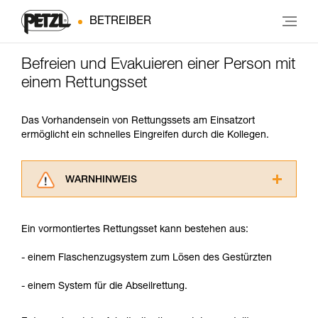
BETREIBER
Befreien und Evakuieren einer Person mit
einem Rettungsset
Das Vorhandensein von Rettungssets am Einsatzort
ermöglicht ein schnelles Eingreifen durch die Kollegen.
WARNHINWEIS
Lesen Sie die Gebrauchsanweisungen der
Produkte, um die es in diesem Tech Tipp geht,
Ein vormontiertes Rettungsset kann bestehen aus:
aufmerksam durch, bevor Sie diesen zu Rate
ziehen. Um diese Zusatzinformationen
- einem Flaschenzugsystem zum Lösen des Gestürzten
verstehen zu können, müssen Sie zuerst die in
der Gebrauchsanweisung enthaltenen
- einem System für die Abseilrettung.
Informationen richtig verstanden haben.
Die Beherrschung dieser Techniken setzt eine