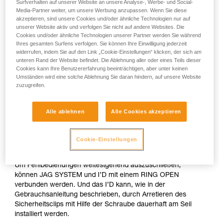
Surfverhalten auf unserer Website an unsere Analyse-, Werbe- und Social-
Media-Partner weiter, um unsere Werbung anzupassen. Wenn Sie diese
akzeptieren, sind unsere Cookies und/oder ähnliche Technologien nur auf
unserer Website aktiv und verfolgen Sie nicht auf andere Websites. Die
Cookies und/oder ähnliche Technologien unserer Partner werden Sie während
Ihres gesamten Surfens verfolgen. Sie können Ihre Einwilligung jederzeit
widerrufen, indem Sie auf den Link „Cookie-Einstellungen“ klicken, der sich am
unteren Rand der Website befindet. Die Ablehnung aller oder eines Teils dieser
Cookies kann Ihre Benutzererfahrung beeinträchtigen, aber unter keinen
Umständen wird eine solche Ablehnung Sie daran hindern, auf unsere Website
zuzugreifen.
Alle ablehnen
Alle Cookies akzeptieren
Das JAG SYSTEM ist ein kompaktes Flaschenzugsystem mit
optimalem Wirkungsgrad. Die Schutzhülle verhindert ein
Cookie-Einstellungen
Eindrehen des Zugseils.
Um Fehlbedienungen weitestgehend auszuschließen,
können JAG SYSTEM und I’D mit einem RING OPEN
verbunden werden. Und das I’D kann, wie in der
Gebrauchsanleitung beschrieben, durch Arretieren des
Sicherheitsclips mit Hilfe der Schraube dauerhaft am Seil
installiert werden.