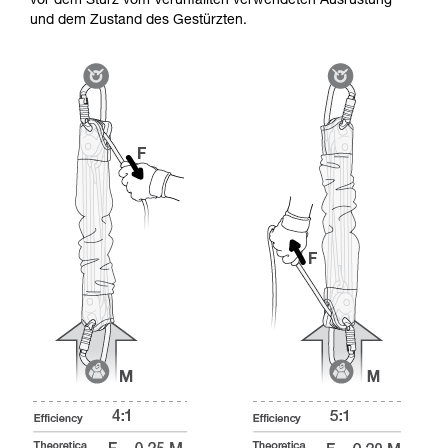
vor dem Sturz vom Verunfallten verwendeten Ausrüstung
und dem Zustand des Gestürzten.