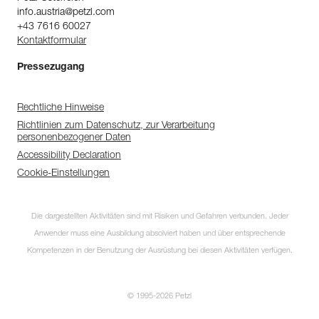
info.austria@petzl.com
+43 7616 60027
Kontaktformular
Pressezugang
Rechtliche Hinweise
Richtlinien zum Datenschutz, zur Verarbeitung
personenbezogener Daten
Accessibility Declaration
Cookie-Einstellungen
Die dargestellten Aktivitäten sind mit Risiken und Gefahren verbunden. Jeder
Anwender muss eine Ausbildung absolviert haben und über entsprechende
Kompetenzen in der Benutzung der Ausrüstung bei diesen Aktivitäten verfügen.
© 1995-2026 Petzl