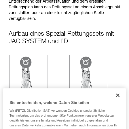
entsprechende Ausbildung und ein spezielles
Entsprechend der Arbeitssituation und dem erstellten
Training voraus. Prüfen Sie zusammen mit
Rettungsplan kann das Rettungsset an einem Anschlagpunkt
einem Profi, ob Sie in der Lage sind, den
vorinstalliert oder an einer leicht zugänglichen Stelle
Vorgang alleine sicher zu wiederholen, bevor
verfügbar sein.
Sie ihn eigenständig durchführen.
Wir geben Beispiele für die mit Ihrer Aktivität
Aufbau eines Spezial-Rettungssets mit
verbundenen Techniken. Möglicherweise gibt es
JAG SYSTEM und I’D
noch andere Techniken, die hier nicht
beschrieben werden.
Sie entscheiden, welche Daten Sie teilen
Wir (PETZL Distribution SAS) verwenden Cookies und/oder ähnliche
Technologien, um das ordnungsgemäße Funktionieren unserer Website zu
gewährleisten, unsere Inhalte und Anzeigen individuell zu gestalten und
unseren Datenverkehr zu analysieren. Wir geben auch Informationen über Ihr