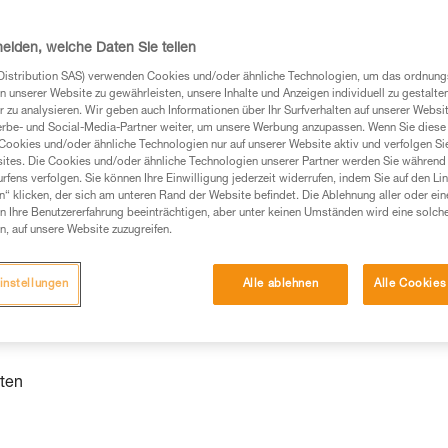
heiden, welche Daten Sie teilen
Distribution SAS) verwenden Cookies und/oder ähnliche Technologien, um das ordnu
n unserer Website zu gewährleisten, unsere Inhalte und Anzeigen individuell zu gestalte
Produkte, um die es in diesem Tech Tipp geht,
 zu analysieren. Wir geben auch Informationen über Ihr Surfverhalten auf unserer Websi
te ziehen. Um diese Zusatzinformationen verstehen zu
erbe- und Social-Media-Partner weiter, um unsere Werbung anzupassen. Wenn Sie diese 
auchsanweisung enthaltenen Informationen richtig
Cookies und/oder ähnliche Technologien nur auf unserer Website aktiv und verfolgen Sie
ites. Die Cookies und/oder ähnliche Technologien unserer Partner werden Sie während 
fens verfolgen. Sie können Ihre Einwilligung jederzeit widerrufen, indem Sie auf den Li
 eine entsprechende Ausbildung und ein spezielles
n“ klicken, der sich am unteren Rand der Website befindet. Die Ablehnung aller oder ein
inem Profi, ob Sie in der Lage sind, den Vorgang
 Ihre Benutzererfahrung beeinträchtigen, aber unter keinen Umständen wird eine solch
n eigenständig durchführen.
n, auf unsere Website zuzugreifen.
ivität verbundenen Techniken. Möglicherweise gibt es
chrieben werden.
instellungen
Alle ablehnen
Alle Cookies
ten