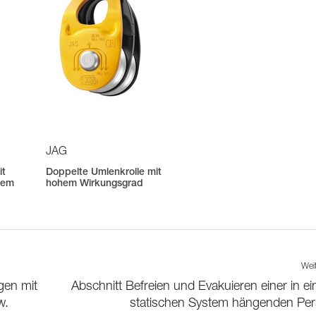
JAG
it
Doppelte Umlenkrolle mit
hem
hohem Wirkungsgrad
Wei
gen mit
Abschnitt Befreien und Evakuieren einer in e
w.
statischen System hängenden Pe