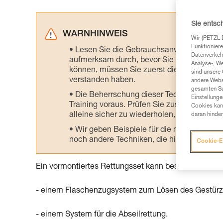
Sie entsc
WARNHINWEIS
Wir (PETZL 
Funktioniere
Lesen Sie die Gebrauchsanweisungen der 
Datenverkehr
aufmerksam durch, bevor Sie diesen zu Ra
Analyse-, W
können, müssen Sie zuerst die in der Gebr
sind unsere 
verstanden haben.
andere Webs
gesamten Sur
Die Beherrschung dieser Techniken setzt
Einstellunge
Training voraus. Prüfen Sie zusammen mit e
Cookies kann
alleine sicher zu wiederholen, bevor Sie ih
daran hinder
Wir geben Beispiele für die mit Ihrer Akt
noch andere Techniken, die hier nicht bes
Cookie-E
Ein vormontiertes Rettungsset kann bestehen aus:
- einem Flaschenzugsystem zum Lösen des Gestürz
- einem System für die Abseilrettung.