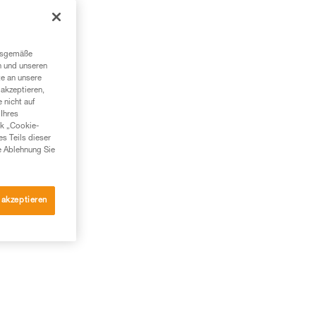
ngsgemäße
n und unseren
te an unsere
akzeptieren,
 nicht auf
Ihres
nk „Cookie-
es Teils dieser
e Ablehnung Sie
 akzeptieren