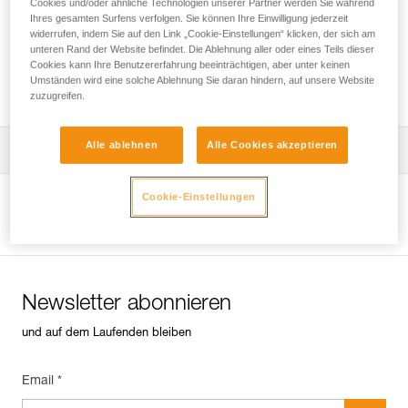
Cookies und/oder ähnliche Technologien unserer Partner werden Sie während
Ihres gesamten Surfens verfolgen. Sie können Ihre Einwilligung jederzeit
widerrufen, indem Sie auf den Link „Cookie-Einstellungen“ klicken, der sich am
unteren Rand der Website befindet. Die Ablehnung aller oder eines Teils dieser
Slackline-System mit den Bohrhaken
Cookies kann Ihre Benutzererfahrung beeinträchtigen, aber unter keinen
COEUR PULSE und COEUR BOLT
Umständen wird eine solche Ablehnung Sie daran hindern, auf unsere Website
zuzugreifen.
Alle ablehnen
Alle Cookies akzeptieren
Die Gebrauchsanleitung herunterladen
Technical Notice
Cookie-Einstellungen
Produktseite ansehen
Newsletter abonnieren
und auf dem Laufenden bleiben
Email *