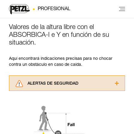
PROFESIONAL
Valores de la altura libre con el
ABSORBICA-I e Y en función de su
situación.
Aquí encontrará indicaciones precisas para no chocar
contra un obstáculo en caso de caída.
ALERTAS DE SEGURIDAD
Lea atentamente las fichas técnicas de los
productos utilizados en este consejo antes de
consultarlo. Usted debe comprender la
información de la ficha técnica para poder
comprender este complemento informativo.
Dominar estas técnicas requiere una formación
y un entrenamiento específico. Confirme a