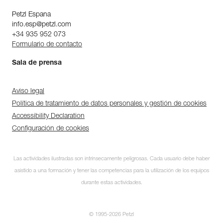
Petzl Espana
info.esp@petzl.com
+34 935 952 073
Formulario de contacto
Sala de prensa
Aviso legal
Política de tratamiento de datos personales y gestión de cookies
Accessibility Declaration
Configuración de cookies
Descubra ePPEcentre
Las actividades ilustradas son intrínsecamente peligrosas. Cada usuario debe haber
Simplifique el control y
asistido a una formación y tener las competencias para la utilización de los equipos
seguimiento de su parque de
EPI.
durante estas actividades.
DESCUBRIR
© 1995-2026 Petzl