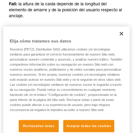
Fall:
la altura de la caída depende de la longitud del
elemento de amarre y de la posición del usuario respecto al
anclaje.
DESPUÉS DE 2024
Elija cómo tratamos sus datos
Nosotros [PETZL Distribution SAS) utilizamos cookies y/o tecnologías
Referencias afectadas: L010AB00, L011AB00, L012AB00,
similares para garantizar el correcto funcionamiento de nuestro Sitio web,
L012BB00, L012CB00, L013AB01, L014AB01, L014BB01,
personalizar nuestro contenido y anuncios, y analizar nuestro tráfico. También
compartimos información sobre su navegación en nuestro Sitio web con
L014CB01, L015AB00, L015BB00, L016AB00.
nuestros socios analíticos, publicitarios y de redes sociales para personalizar
nuestros anuncios. Si los acepta, nuestras cookies y/o tecnologías similares
solo estarán activas en nuestro Sitio web y no le seguirán en otros sitios web.
Las cookies y/o tecnologías similares de nuestros socios le seguirán a través
de su navegación. Puede retirar su consentimiento en cualquier momento
haciendo clic en el enlace "Configuración de cookies", proporcionado en la
parte inferior de la página del Sitio web. Rechazar todas o parte de estas
cookies puede afectar a su experiencia de usuario, pero bajo ninguna
circunstancia tal negativa le impedirá acceder a nuestro Sitio web.
Rechazarlas todas
Aceptar todas las cookies