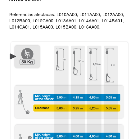
Referencias afectadas: L010AA00, L011AA00, L012AA00,
L012BA00, L012CA00, L013AA01, L014AA01, L014BA01,
L014CA01, L015AA00, L015BA00, L016AA00.