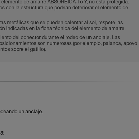
el elemento de amarre ABSORBICA-I o Y, no está protegida.
os con la estructura que podrían deteriorar el elemento de
ras metálicas que se pueden calentar al sol, respete las
ión indicadas en la ficha técnica del elemento de amarre.
ento del conector durante el rodeo de un anclaje. Las
posicionamientos son numerosas (por ejemplo, palanca, apoyo
tos sobre el gatillo).
deando un anclaje.
3: