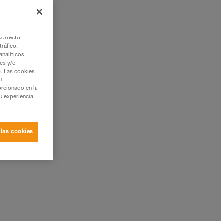
correcto
tráfico.
nalíticos,
ies y/o
b. Las cookies
u
orcionado en la
su experiencia
 las cookies