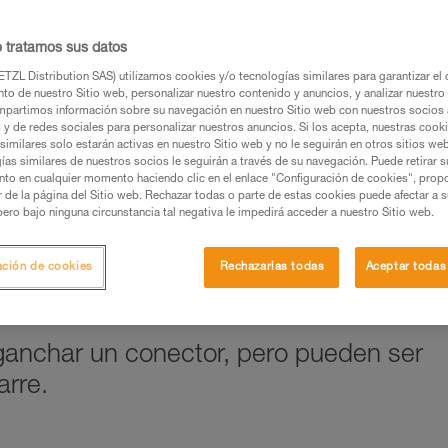
o tratamos sus datos
TZL Distribution SAS) utilizamos cookies y/o tecnologías similares para garantizar el 
os productos utilizados en este consejo antes de
to de nuestro Sitio web, personalizar nuestro contenido y anuncios, y analizar nuestro 
ormación de la ficha técnica para poder comprender
partimos información sobre su navegación en nuestro Sitio web con nuestros socios a
s y de redes sociales para personalizar nuestros anuncios. Si los acepta, nuestras cook
similares solo estarán activas en nuestro Sitio web y no le seguirán en otros sitios we
mación y un entrenamiento específico. Confirme a
ías similares de nuestros socios le seguirán a través de su navegación. Puede retirar s
nto en cualquier momento haciendo clic en el enlace "Configuración de cookies", prop
ejecutar estas técnicas, solo y con total seguridad,
or de la página del Sitio web. Rechazar todas o parte de estas cookies puede afectar a 
pero bajo ninguna circunstancia tal negativa le impedirá acceder a nuestro Sitio web.
con su actividad. Pueden existir otras que no
ación de cookies
Rechazarlas todas
Aceptar todas
ganchar un conector, pero pueden ser
rre.