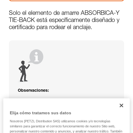
Solo el elemento de amarre ABSORBICA-Y
TIE-BACK está específicamente diseñado y
certificado para rodear el anclaje.
Observaciones:
La cuerda o la cinta del elemento de amarre
ABSORBICA-I o Y, no está protegida.
Elija cómo tratamos sus datos
Atención a los rozamientos con la estructura
que podrían deteriorar el elemento de
Nosotros [PETZL Distribution SAS) utilizamos cookies y/o tecnologías
amarre.
similares para garantizar el correcto funcionamiento de nuestro Sitio web,
Atención a las estructuras metálicas que se
personalizar nuestro contenido y anuncios, y analizar nuestro tráfico. También