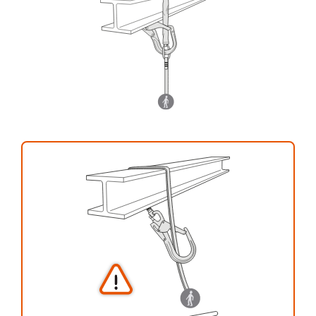
su actividad. Pueden existir otras que no
describimos aquí.