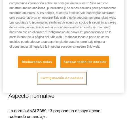
pueden calentar al sol, respete las
compartimos información sobre su navegación en nuestro Sitio web con
nuestros socios analíticos, publicitarios y de redes sociales para personalizar
temperaturas de utilización indicadas en la
nuestros anuncios. Si los acepta, nuestras cookies y/o tecnologías similares
ficha técnica del elemento de amarre.
solo estarán activas en nuestro Sitio web y no le seguirán en otros sitios web.
Atención al posicionamiento del conector
Las cookies y/o tecnologías similares de nuestros socios le seguirán a través
durante el rodeo de un anclaje. Las
de su navegación. Puede retirar su consentimiento en cualquier momento
posibilidades de malos posicionamientos son
haciendo clic en el enlace "Configuración de cookies", proporcionado en la
parte inferior de la página del Sitio web. Rechazar todas o parte de estas
numerosas (por ejemplo, palanca, apoyo
cookies puede afectar a su experiencia de usuario, pero bajo ninguna
sobre una arista, rozamientos sobre el
circunstancia tal negativa le impedirá acceder a nuestro Sitio web.
gatillo).
Rechazarlas todas
Aceptar todas las cookies
Configuración de cookies
Aspecto normativo
La norma ANSI Z359.13 propone un ensayo anexo
rodeando un anclaje.