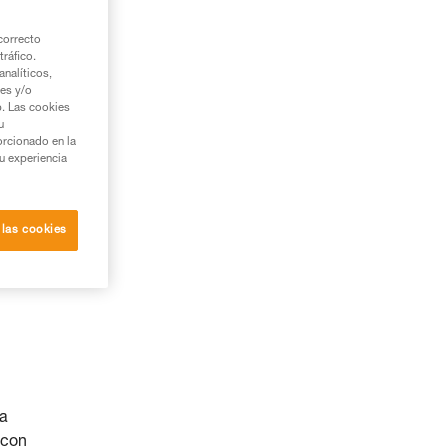
correcto
tráfico.
nalíticos,
ies y/o
b. Las cookies
u
orcionado en la
su experiencia
 las cookies
la
 con