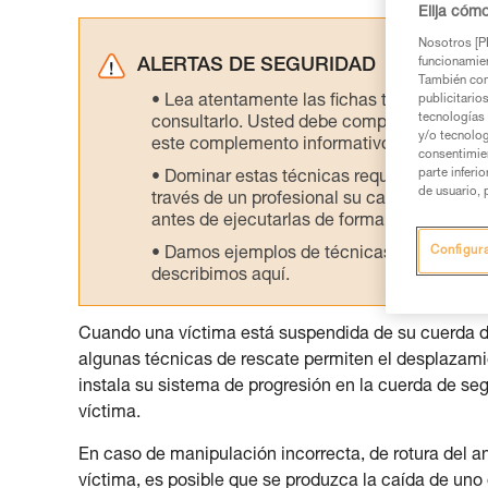
Elija cóm
Nosotros [PE
ALERTAS DE SEGURIDAD
funcionamien
También com
Lea atentamente las fichas técnicas de l
publicitario
tecnologías 
consultarlo. Usted debe comprender la inf
y/o tecnolog
este complemento informativo.
consentimie
parte inferi
Dominar estas técnicas requiere una for
de usuario, 
través de un profesional su capacidad para 
antes de ejecutarlas de forma autónoma.
Configur
Damos ejemplos de técnicas relacionadas 
describimos aquí.
Cuando una víctima está suspendida de su cuerda d
algunas técnicas de rescate permiten el desplazamien
instala su sistema de progresión en la cuerda de seg
víctima.
En caso de manipulación incorrecta, de rotura del a
víctima, es posible que se produzca la caída de un