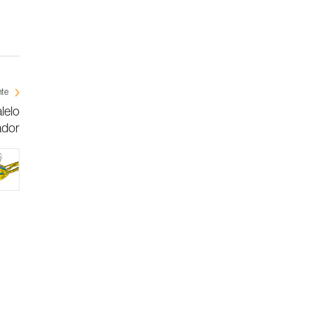
nte
lelo
ador