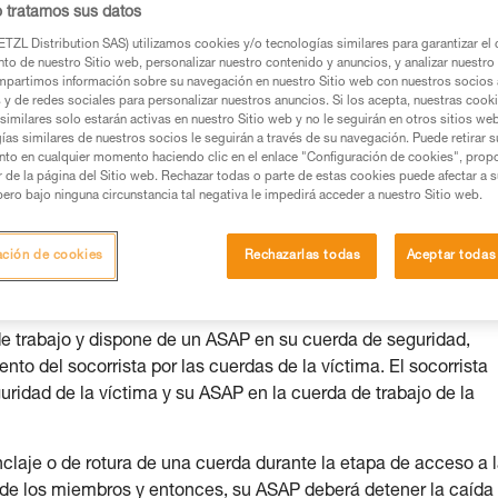
o tratamos sus datos
TZL Distribution SAS) utilizamos cookies y/o tecnologías similares para garantizar el 
to de nuestro Sitio web, personalizar nuestro contenido y anuncios, y analizar nuestro 
partimos información sobre su navegación en nuestro Sitio web con nuestros socios a
os productos utilizados en este consejo antes de
s y de redes sociales para personalizar nuestros anuncios. Si los acepta, nuestras cook
similares solo estarán activas en nuestro Sitio web y no le seguirán en otros sitios we
ormación de la ficha técnica para poder comprender
ías similares de nuestros socios le seguirán a través de su navegación. Puede retirar s
nto en cualquier momento haciendo clic en el enlace "Configuración de cookies", prop
or de la página del Sitio web. Rechazar todas o parte de estas cookies puede afectar a 
mación y un entrenamiento específico. Confirme a
pero bajo ninguna circunstancia tal negativa le impedirá acceder a nuestro Sitio web.
ejecutar estas técnicas, solo y con total seguridad,
ación de cookies
Rechazarlas todas
Aceptar todas
con su actividad. Pueden existir otras que no
e trabajo y dispone de un ASAP en su cuerda de seguridad,
to del socorrista por las cuerdas de la víctima. El socorrista
uridad de la víctima y su ASAP en la cuerda de trabajo de la
nclaje o de rotura de una cuerda durante la etapa de acceso a 
o de los miembros y entonces, su ASAP deberá detener la caída